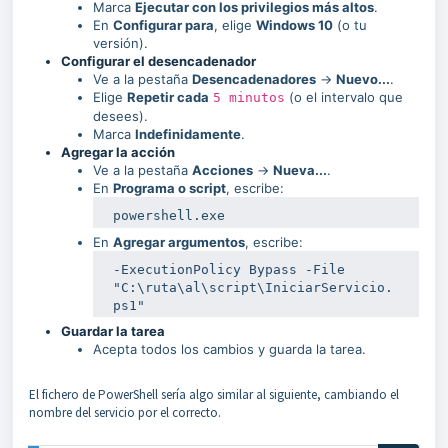
Marca
Ejecutar con los privilegios más altos
.
En
Configurar para
, elige
Windows 10
(o tu
versión).
Configurar el desencadenador
Ve a la pestaña
Desencadenadores
→
Nuevo...
.
Elige
Repetir cada
(o el intervalo que
5 minutos
desees).
Marca
Indefinidamente
.
Agregar la acción
Ve a la pestaña
Acciones
→
Nueva...
.
En
Programa o script
, escribe:
powershell.exe
En
Agregar argumentos
, escribe:
-ExecutionPolicy Bypass -File 
"C:\ruta\al\script\IniciarServicio.
ps1"
Guardar la tarea
Acepta todos los cambios y guarda la tarea.
El fichero de PowerShell sería algo similar al siguiente, cambiando el
nombre del servicio por el correcto.