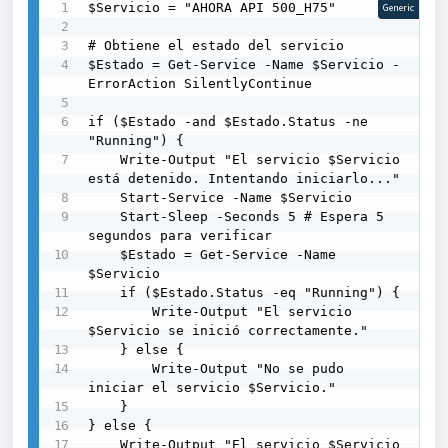
$Servicio = "AHORA API 500_H75"

Generic
# Obtiene el estado del servicio

$Estado = Get-Service -Name $Servicio -
ErrorAction SilentlyContinue

if ($Estado -and $Estado.Status -ne 
"Running") {

    Write-Output "El servicio $Servicio 
está detenido. Intentando iniciarlo..."

    Start-Service -Name $Servicio

    Start-Sleep -Seconds 5 # Espera 5 
segundos para verificar

    $Estado = Get-Service -Name 
$Servicio

    if ($Estado.Status -eq "Running") {

        Write-Output "El servicio 
$Servicio se inició correctamente."

    } else {

        Write-Output "No se pudo 
iniciar el servicio $Servicio."

    }

} else {

    Write-Output "El servicio $Servicio 