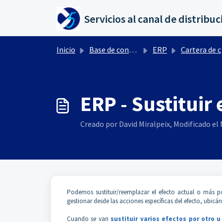
Saltar al contenido principal
Inicio
Base de conocimientos
ERP
Cartera de cobros y pagos
ERP - Sustituir 
Creado por David Miralpeix, Modificado el M
Podemos sustituir/reemplazar el efecto actual o más 
gestionar desde las acciones específicas del efecto, ubicá
Cuando se van
sustituir varios efectos por otro u