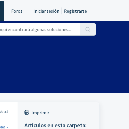
s
Foros
Iniciar sesión
Registrarse
deberá
Imprimir
Artículos en esta carpeta:
tera –