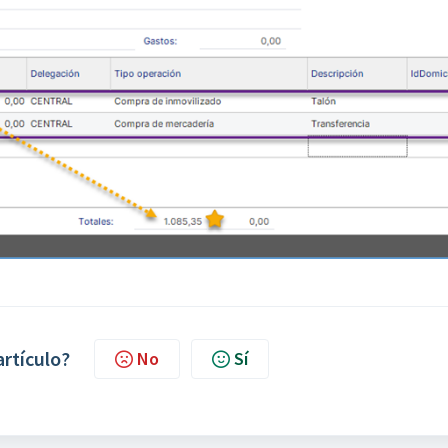
artículo?
No
Sí