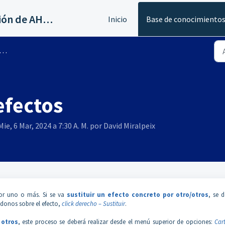
Servicios al canal de distribución de AHORA
Inicio
Base de conocimiento
efectos
ie, 6 Mar, 2024 a 7:30 A. M. por David Miralpeix
por uno o más. Si se va
sustituir un efecto concreto por otro/otros
, se 
ndonos sobre el efecto,
click derecho – Sustituir
.
 otros
, este proceso se deberá realizar desde el menú superior de opciones:
Car