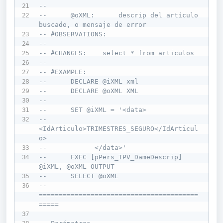
--        
--      @oXML:      descrip del artículo 
buscado, o mensaje de error
-- #OBSERVATIONS: 
--
-- #CHANGES:    select * from articulos
--    
-- #EXAMPLE: 
--      DECLARE @iXML xml
--      DECLARE @oXML XML
--
--      SET @iXML = '<data>
--              
<IdArticulo>TRIMESTRES_SEGURO</IdArticul
o>       
--            </data>'
--      EXEC [pPers_TPV_DameDescrip] 
@iXML, @oXML OUTPUT
--      SELECT @oXML
-- 
========================================
=====