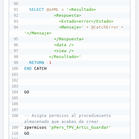
SELECT
@oXML
=
'<Resultado>

            <Respuesta>

              <Estado>error</Estado>

              <Mensaje>'
+
@CatchError
+
'</Mensaje>

            </Respuesta>

            <data />

            <view />

          </Resultado>'
RETURN
-
1
END
 CATCH

GO

-- Asigna permisos al procedimiento 
almacenado que acabas de crear
zpermisos 
'pPers_TPV_Artic_Guardar'
GO
