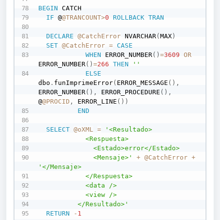
BEGIN
 CATCH

IF
 @
@TRANCOUNT
>
0
ROLLBACK
TRAN
DECLARE
@CatchError
 NVARCHAR
(
MAX
)
SET
@CatchError
=
CASE
WHEN
 ERROR_NUMBER
(
)
=
3609
OR
ERROR_NUMBER
(
)
=
266
THEN
''
ELSE
dbo
.
funImprimeError
(
ERROR_MESSAGE
(
)
,
ERROR_NUMBER
(
)
,
 ERROR_PROCEDURE
(
)
,
@
@PROCID
,
 ERROR_LINE
(
)
)
END
SELECT
@oXML
=
'<Resultado>

            <Respuesta>

              <Estado>error</Estado>

              <Mensaje>'
+
@CatchError
+
'</Mensaje>

            </Respuesta>

            <data />

            <view />

          </Resultado>'
RETURN
-
1