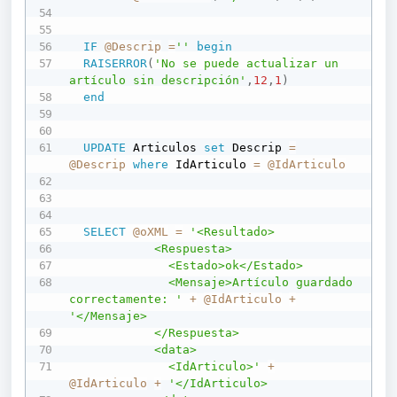
IF
@Descrip
=
''
begin
RAISERROR
(
'No se puede actualizar un 
artículo sin descripción'
,
12
,
1
)
end
UPDATE
 Articulos 
set
 Descrip 
=
@Descrip
where
 IdArticulo 
=
@IdArticulo
SELECT
@oXML
=
'<Resultado>

            <Respuesta>

              <Estado>ok</Estado>

              <Mensaje>Artículo guardado 
correctamente: '
+
@IdArticulo
+
'</Mensaje>

            </Respuesta>

            <data>

              <IdArticulo>'
+
@IdArticulo
+
'</IdArticulo>
