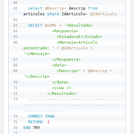
select
@Descrip
=
 descrip 
from
articulos 
where
 IdArticulo
=
@IdArticulo
SELECT
@oXML
=
'<Resultado>

            <Respuesta>

              <Estado>ok</Estado>

              <Mensaje>Artículo 
encontrado: '
+
@IdArticulo
+
'</Mensaje>

            </Respuesta>

            <data>

              <Descrip>'
+
@Descrip
+
'</Descrip>

            </data>

            <view />

          </Resultado>'
--------------------------------------
----------------------------------------
------------------
COMMIT
TRAN
RETURN
-
1
END
 TRY     
