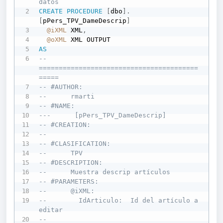
datos
CREATE
PROCEDURE
[
dbo
]
.
[
pPers_TPV_DameDescrip
]
@iXML
 XML
,
@oXML
AS
-- 
========================================
=====
-- #AUTHOR:  
--      rmarti
-- #NAME:
---      [pPers_TPV_DameDescrip]
-- #CREATION: 
--      
-- #CLASIFICATION:
--      TPV
-- #DESCRIPTION:
--      Muestra descrip artículos
-- #PARAMETERS:
--      @iXML: 
--        IdArticulo:  Id del artículo a 
editar
--        