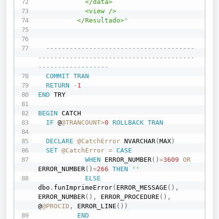
            </data>

            <view />

          </Resultado>'
--------------------------------------
----------------------------------------
------------------
COMMIT
TRAN
RETURN
-
1
END
 TRY     

BEGIN
 CATCH

IF
 @
@TRANCOUNT
>
0
ROLLBACK
TRAN
DECLARE
@CatchError
 NVARCHAR
(
MAX
)
SET
@CatchError
=
CASE
WHEN
 ERROR_NUMBER
(
)
=
3609
OR
ERROR_NUMBER
(
)
=
266
THEN
''
ELSE
dbo
.
funImprimeError
(
ERROR_MESSAGE
(
)
,
ERROR_NUMBER
(
)
,
 ERROR_PROCEDURE
(
)
,
@
@PROCID
,
 ERROR_LINE
(
)
)
END