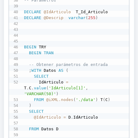
-- Parámetros
DECLARE
@IdArticulo
DECLARE
@Descrip
varchar
(
255
)
BEGIN
 TRY

BEGIN
TRAN
-- Obtener parámetros de entrada
;
WITH
 Datos 
AS
(
SELECT
      IdArticulo 
=
T
.
C
.
value
(
'IdArticulo[1]'
,
'VARCHAR(50)'
)
FROM
@iXML.nodes
(
'./data'
)
 T
(
C
)
)
SELECT
@IdArticulo
=
 D
.
IdArticulo

FROM
 Datos D
