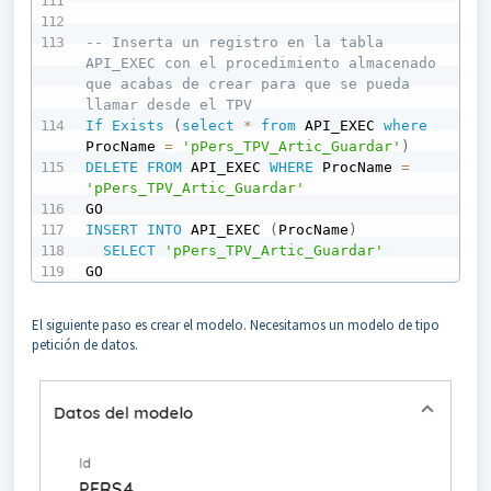
-- Inserta un registro en la tabla 
API_EXEC con el procedimiento almacenado  
que acabas de crear para que se pueda 
llamar desde el TPV
If
Exists
(
select
*
from
 API_EXEC 
where
ProcName 
=
'pPers_TPV_Artic_Guardar'
)
DELETE
FROM
 API_EXEC 
WHERE
 ProcName 
=
'pPers_TPV_Artic_Guardar'
INSERT
INTO
 API_EXEC 
(
ProcName
)
SELECT
'pPers_TPV_Artic_Guardar'
GO
El siguiente paso es crear el modelo. Necesitamos un modelo de tipo
petición de datos.