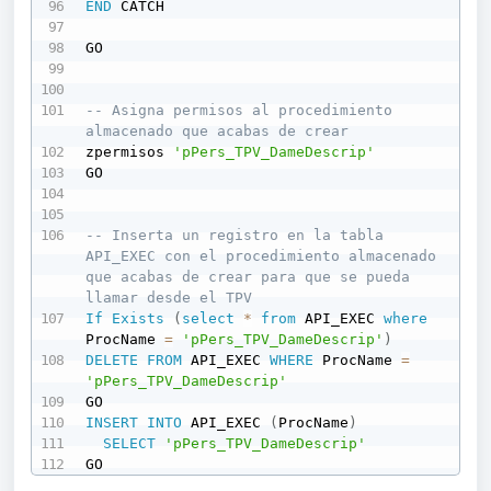
END
 CATCH

GO

-- Asigna permisos al procedimiento 
almacenado que acabas de crear
zpermisos 
'pPers_TPV_DameDescrip'
GO

-- Inserta un registro en la tabla 
API_EXEC con el procedimiento almacenado  
que acabas de crear para que se pueda 
llamar desde el TPV
If
Exists
(
select
*
from
 API_EXEC 
where
ProcName 
=
'pPers_TPV_DameDescrip'
)
DELETE
FROM
 API_EXEC 
WHERE
 ProcName 
=
'pPers_TPV_DameDescrip'
INSERT
INTO
 API_EXEC 
(
ProcName
)
SELECT
'pPers_TPV_DameDescrip'
GO