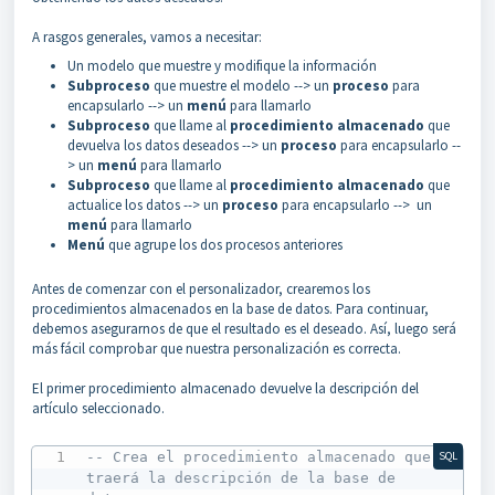
A rasgos generales, vamos a necesitar:
Un modelo que muestre y modifique la información
Subproceso
que muestre el modelo --> un
proceso
para
encapsularlo --> un
menú
para llamarlo
Subproceso
que llame al
procedimiento almacenado
que
devuelva los datos deseados --> un
proceso
para encapsularlo --
> un
menú
para llamarlo
Subproceso
que llame al
procedimiento almacenado
que
actualice los datos --> un
proceso
para encapsularlo --> un
menú
para llamarlo
Menú
que agrupe los dos procesos anteriores
Antes de comenzar con el personalizador, crearemos los
procedimientos almacenados en la base de datos. Para continuar,
debemos asegurarnos de que el resultado es el deseado. Así, luego será
más fácil comprobar que nuestra personalización es correcta.
El primer procedimiento almacenado devuelve la descripción del
artículo seleccionado.
-- Crea el procedimiento almacenado que 
SQL
traerá la descripción de la base de 