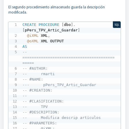
El segundo procedimiento almacenado guarda la descripción
modificada.
CREATE
PROCEDURE
[
dbo
]
.
SQL
[
pPers_TPV_Artic_Guardar
]
@iXML
 XML
,
@oXML
AS
-- 
========================================
=====
-- #AUTHOR:  
--      rmarti
-- #NAME:
---      pPers_TPV_Artic_Guardar
-- #CREATION: 
--      
-- #CLASIFICATION:
--      TPV
-- #DESCRIPTION:
--      Modifica descrip artículos
-- #PARAMETERS:
--      @iXML: 