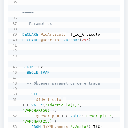
-- 
========================================
=====
-- Parámetros
DECLARE
@IdArticulo
DECLARE
@Descrip
varchar
(
255
)
BEGIN
 TRY

BEGIN
TRAN
-- Obtener parámetros de entrada
SELECT
@IdArticulo
=
T
.
C
.
value
(
'IdArticulo[1]'
,
'VARCHAR(50)'
)
,
@Descrip
=
 T
.
C
.
value
(
'Descrip[1]'
,
'VARCHAR(255)'
)
FROM
@iXML.nodes
(
'./data'
)
 T
(
C
)