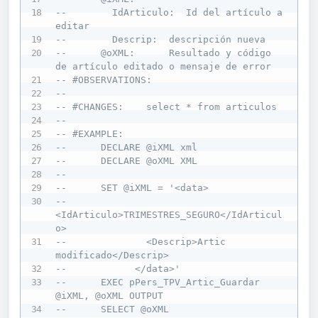
--        IdArticulo:  Id del artículo a 
editar
--        Descrip:  descripción nueva      
--      @oXML:      Resultado y código 
de artículo editado o mensaje de error
-- #OBSERVATIONS: 
--
-- #CHANGES:    select * from articulos
--    
-- #EXAMPLE: 
--      DECLARE @iXML xml
--      DECLARE @oXML XML
--
--      SET @iXML = '<data>
--              
<IdArticulo>TRIMESTRES_SEGURO</IdArticul
o> 
--              <Descrip>Artic 
modificado</Descrip>  
--            </data>'
--      EXEC pPers_TPV_Artic_Guardar 
@iXML, @oXML OUTPUT
--      SELECT @oXML