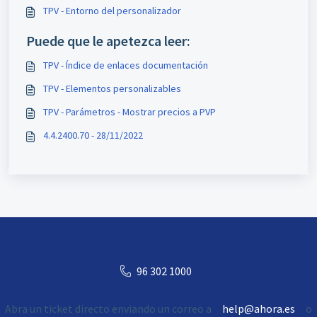
TPV - Entorno del personalizador
Puede que le apetezca leer:
TPV - Índice de enlaces documentación
TPV - Elementos personalizables
TPV - Parámetros - Mostrar precios a PVP
4.4.2400.70 - 28/11/2022
96 302 1000
Abra un ticket directo enviando un correo a
help@ahora.es
o