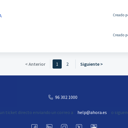
Creado po
A
Creado po
< Anterior
1
2
Siguiente >
96 302 1000
un ticket directo enviando un correo a
help@ahora.es
o siguen