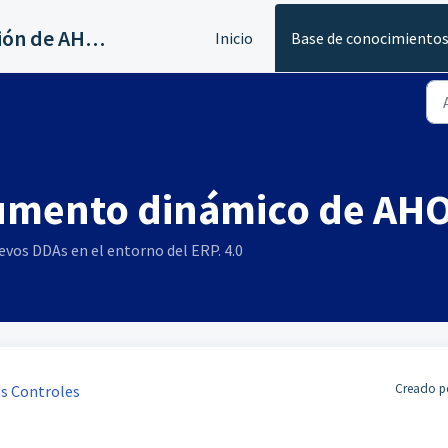
Servicios al canal de distribución de AHORA
Inicio
Base de conocimiento
cumento dinámico de AHO
evos DDAs en el entorno del ERP. 4.0
Creado po
s Controles