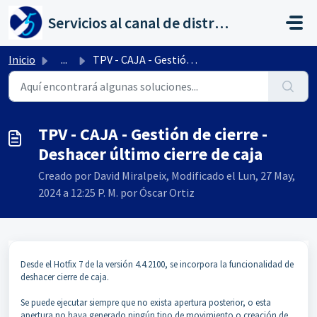
Saltar al contenido principal
Servicios al canal de distribución de AHORA
Inicio
...
TPV - CAJA - Gestión de cierre - Deshacer último cierre d...
TPV - CAJA - Gestión de cierre -
Deshacer último cierre de caja
Creado por David Miralpeix, Modificado el Lun, 27 May,
2024 a 12:25 P. M. por Óscar Ortiz
Desde el Hotfix 7 de la versión 4.4.2100, se incorpora la funcionalidad de
deshacer cierre de caja.
Se puede ejecutar siempre que no exista apertura posterior, o esta
apertura no haya generado ningún tipo de movimiento o creación de