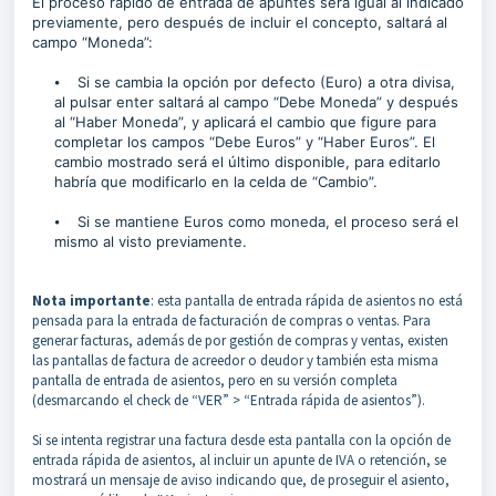
El proceso rápido de entrada de apuntes será igual al indicado
previamente, pero después de incluir el concepto, saltará al
campo “Moneda”:
⦁ Si se cambia la opción por defecto (Euro) a otra divisa,
al pulsar enter saltará al campo “Debe Moneda” y después
al “Haber Moneda”, y aplicará el cambio que figure para
completar los campos “Debe Euros” y “Haber Euros”. El
cambio mostrado será el último disponible, para editarlo
habría que modificarlo en la celda de “Cambio”.
⦁ Si se mantiene Euros como moneda, el proceso será el
mismo al visto previamente.
Nota importante
: esta pantalla de entrada rápida de asientos no está
pensada para la entrada de facturación de compras o ventas. Para
generar facturas, además de por gestión de compras y ventas, existen
las pantallas de factura de acreedor o deudor y también esta misma
pantalla de entrada de asientos, pero en su versión completa
(desmarcando el check de “VER” > “Entrada rápida de asientos”).
Si se intenta registrar una factura desde esta pantalla con la opción de
entrada rápida de asientos, al incluir un apunte de IVA o retención, se
mostrará un mensaje de aviso indicando que, de proseguir el asiento,