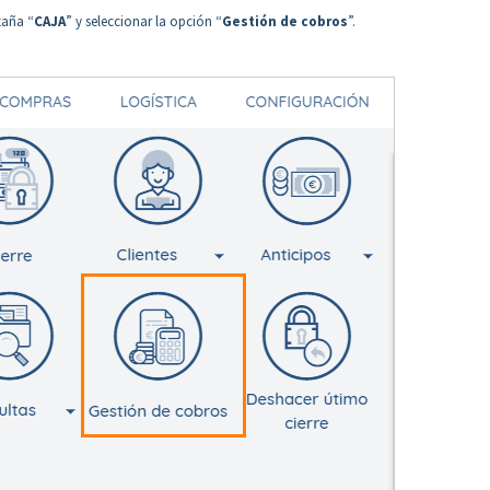
taña “
CAJA
” y seleccionar la opción “
Gestión de cobros
”.