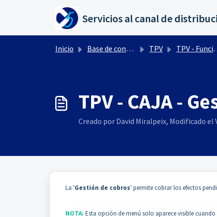
Saltar al contenido principal
Inicio
Base de conocimientos
TPV
TPV - Funcionalidad
TPV - CAJA - Ge
Creado por David Miralpeix, Modificado el V
La '
Gestión de cobros
' permite cobrar los efectos pend
NOTA:
Esta opción de menú solo aparece visible cuando l