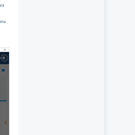
ara
isma