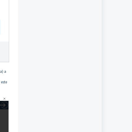
a) a
 este