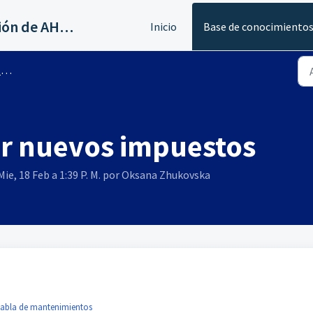
Servicios al canal de distribución de AHORA
Inicio
Base de conocimiento
s
ar nuevos impuestos
Mie, 18 Feb a 1:39 P. M. por Oksana Zhukovska
 tabla de mantenimientos