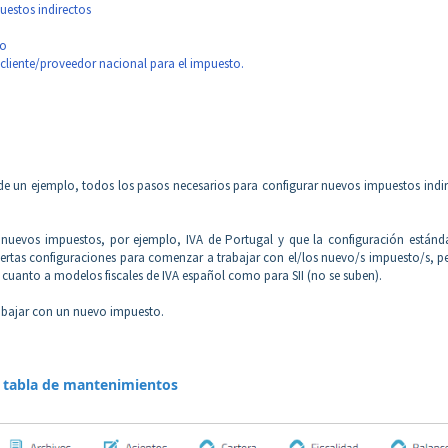
uestos indirectos
to
l cliente/proveedor nacional para el impuesto.
de un ejemplo, todos los pasos necesarios para configurar nuevos impuestos indi
n nuevos impuestos, por ejemplo, IVA de Portugal y que la configuración estánda
iertas configuraciones para comenzar a trabajar con el/los nuevo/s impuesto/s, p
 cuanto a modelos fiscales de IVA español como para SII (no se suben).
abajar con un nuevo impuesto.
la tabla de mantenimientos