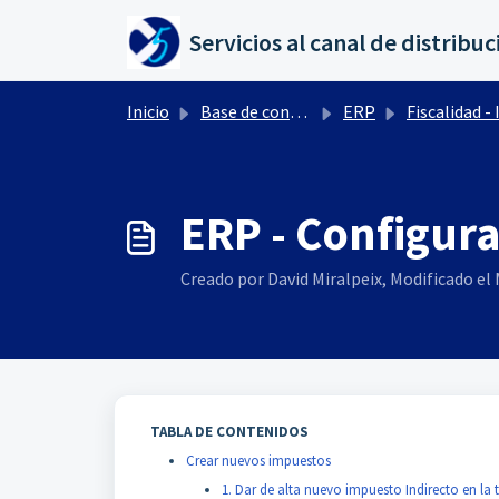
Saltar al contenido principal
Inicio
Base de conocimientos
ERP
Fiscalidad - Impuesto
ERP - Configur
Creado por David Miralpeix, Modificado el 
TABLA DE CONTENIDOS
Crear nuevos impuestos
1. Dar de alta nuevo impuesto Indirecto en la