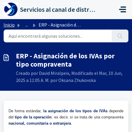
Saltar al contenido principal
Servicios al canal de distribución de AHORA
Inicio
...
ERP - Asignación de los IVAs por tipo compraventa
ERP - Asignación de los IVAs por
tipo compraventa
Creado por David Miralpeix, Modificado el Mar, 10 Jun,
2025 a 11:05 A. M. por Oksana Zhukovska
De forma estándar,
la asignación de los tipos de IVAs
depende
del
tipo de la operación
: es decir, si se trata de una compraventa
nacional, comunitaria o extranjera
.