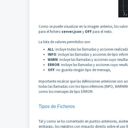
Como se puede visualizar en la imagen anterior, los valore
para el fichero
server.json
y
OFF
para el resto.
La lista de valores permitidos son:
ALL
: incluye todas las llamadas y acciones realizad
INFO
: incluye las llamadas y acciones de tipo info
WARN
: incluye las llamadas y acciones cuyo resul
ERROR
: incluye las llamadas y acciones cuyo resul
OFF
: no guarda ningún tipo de mensaje,
Importante recalcar que las definiciones anteriores son
todas las llamadas con los tipos inferiores (INFO, WARNI
como los mensajes de tipo ERROR.
Tipos de Ficheros
Tal y como se ha comentado en puntos anteriores, existen 
embargo, los registros con impacto directo sobre el uso fu