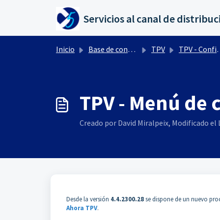
Saltar al contenido principal
Inicio
Base de conocimientos
TPV
TPV - Configuración y parámetros
TPV - Menú de c
Creado por David Miralpeix, Modificado el L
Desde la versión
4.4.2300.28
se dispone de un nuevo proc
Ahora TPV
.