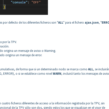
s por defecto de los diferentes ficheros son "
ALL
" para el fichero
ajax.json
, "
ERR
as por la TPV.
rmación.
tado origina un mensaje de aviso o Warning.
tado origina un mensaje de error.
 acumulativas, de forma que si un determinado nodo se marca como
ALL
, se incluirá
NG, ERROR), o si se establece como nivel
WARN
, incluirá tanto los mensajes de avis
cuatro ficheros diferentes de acceso a la información registrada por la TPV, sin
ncional de la TPV sólo son dos, siendo estos los que se visualizan en el visor de