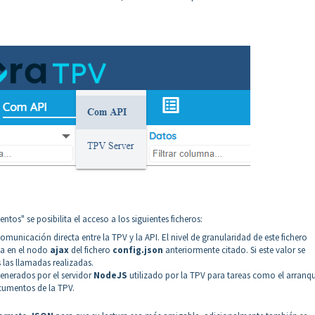
tos" se posibilita el acceso a los siguientes ficheros:
 comunicación directa entre la TPV y la API. El nivel de granularidad de este fichero
da en el nodo
ajax
del fichero
config.json
anteriormente citado. Si este valor se
 las llamadas realizadas.
generados por el servidor
NodeJS
utilizado por la TPV para tareas como el arranq
ocumentos de la TPV.