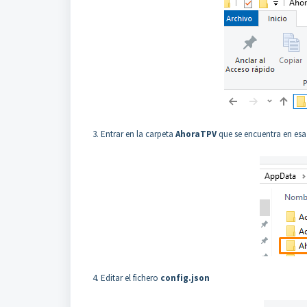
3. Entrar en la carpeta
AhoraTPV
que se encuentra en esa
4. Editar el fichero
config.json