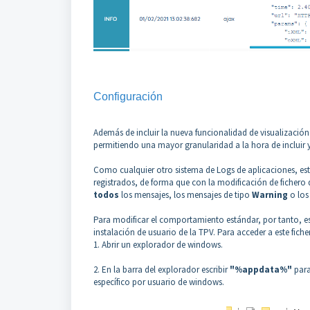
Configuración
Además de incluir la nueva funcionalidad de visualización
permitiendo una mayor granularidad a la hora de incluir y
Como cualquier otro sistema de Logs de aplicaciones, est
registrados, de forma que con la modificación de fichero
todos
los mensajes, los mensajes de tipo
Warning
o lo
Para modificar el comportamiento estándar, por tanto, es 
instalación de usuario de la TPV. Para acceder a este fiche
1. Abrir un explorador de windows.
2. En la barra del explorador escribir
"%appdata%"
para
específico por usuario de windows.