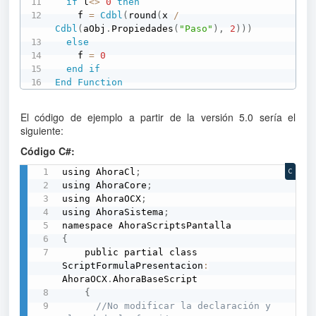
if
 l
<
>
0
then
    f 
=
Cdbl
(
round
(
x 
/
Cdbl
(
aObj
.
Propiedades
(
"Paso"
)
,
2
)
)
)
else
    f 
=
0
end
if
End
Function
El código de ejemplo a partir de la versión 5.0 sería el
siguiente:
Código C#:
using AhoraCl
;
C
using AhoraCore
;
using AhoraOCX
;
using AhoraSistema
;
{
    public partial class 
ScriptFormulaPresentacion
:
AhoraOCX
.
AhoraBaseScript   

{
//No modificar la declaración y 