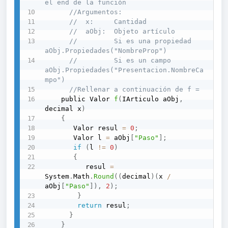
el end de la función
//Argumentos:
//  x:     Cantidad
//  aObj:  Objeto artículo
//         Si es una propiedad 
aObj.Propiedades("NombreProp")
//         Si es un campo      
aObj.Propiedades("Presentacion.NombreCa
mpo")
//Rellenar a continuación de f =
    public Valor 
f
(
IArticulo aObj
,
decimal x
)
{
       Valor resul 
=
0
;
       Valor l 
=
 aObj
[
"Paso"
]
;
if
(
l 
!=
0
)
{
          resul 
=
System
.
Math
.
Round
(
(
decimal
)
(
x 
/
aObj
[
"Paso"
]
)
,
2
)
;
}
return
 resul
;
}
}