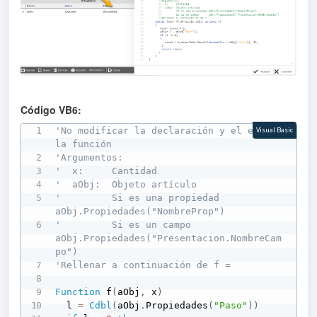
Código VB6:
'No modificar la declaración y el end de 
Visual Basic
la función
'Argumentos:
'  x:     Cantidad
'  aObj:  Objeto artículo
'         Si es una propiedad 
aObj.Propiedades("NombreProp")
'         Si es un campo      
aObj.Propiedades("Presentacion.NombreCam
po")
'Rellenar a continuación de f =
Function
 f
(
aObj
,
 x
)
  l 
=
Cdbl
(
aObj
.
Propiedades
(
"Paso"
)
)