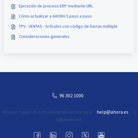
Ejecución de proceso ERP mediante URL
Cómo actualizar a AHORA 5 paso a paso
TPV - VENTAS - Artículos con código de barras múltiple
Consideraciones generales
96 302 1000
Abra un ticket directo enviando un correo a
help@ahora.es
o
siguenos en: