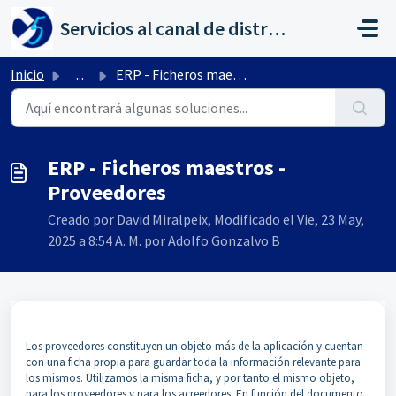
Saltar al contenido principal
Servicios al canal de distribución de AHORA
Inicio
...
ERP - Ficheros maestros - Proveedores
ERP - Ficheros maestros -
Proveedores
Creado por David Miralpeix, Modificado el Vie, 23 May,
2025 a 8:54 A. M. por Adolfo Gonzalvo B
Los proveedores constituyen un objeto más de la aplicación y cuentan
con una ficha propia para guardar toda la información relevante para
los mismos. Utilizamos la misma ficha, y por tanto el mismo objeto,
para los proveedores y para los acreedores. En función del documento,