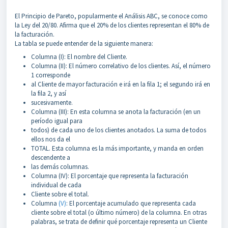
El Principio de Pareto, popularmente el Análisis ABC, se conoce como
la Ley del 20/80. Afirma que el 20% de los clientes representan el 80% de
la facturación.
La tabla se puede entender de la siguiente manera:
Columna (I): El nombre del Cliente.
Columna (II): El número correlativo de los clientes. Así, el número
1 corresponde
al Cliente de mayor facturación e irá en la fila 1; el segundo irá en
la fila 2, y así
sucesivamente.
Columna (III): En esta columna se anota la facturación (en un
período igual para
todos) de cada uno de los clientes anotados. La suma de todos
ellos nos da el
TOTAL. Esta columna es la más importante, y manda en orden
descendente a
las demás columnas.
Columna (IV): El porcentaje que representa la facturación
individual de cada
Cliente sobre el total.
Columna
(V)
: El porcentaje acumulado que representa cada
cliente sobre el total (o último número) de la columna. En otras
palabras, se trata de definir qué porcentaje representa un Cliente