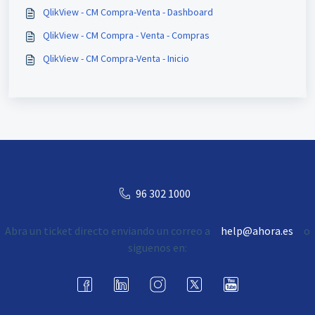
QlikView - CM Compra-Venta - Dashboard
QlikView - CM Compra - Venta - Compras
QlikView - CM Compra-Venta - Inicio
96 302 1000
Abra un ticket directo enviando un correo a
help@ahora.es
o
siguenos en: