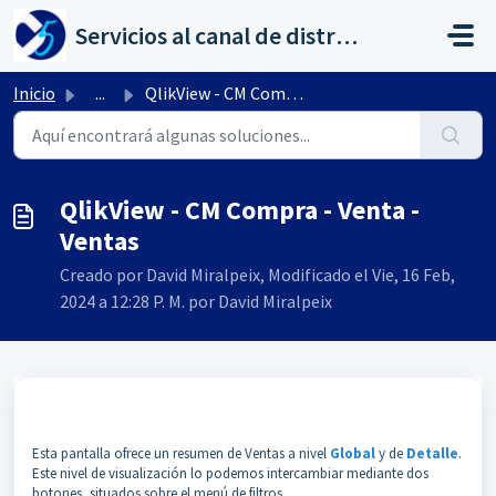
Saltar al contenido principal
Servicios al canal de distribución de AHORA
Inicio
...
QlikView - CM Compra - Venta - Ventas
QlikView - CM Compra - Venta -
Ventas
Creado por David Miralpeix, Modificado el Vie, 16 Feb,
2024 a 12:28 P. M. por David Miralpeix
Esta pantalla ofrece un resumen de Ventas a nivel
Global
y de
Detalle
.
Este nivel de visualización lo podemos intercambiar mediante dos
botones, situados sobre el menú de filtros.