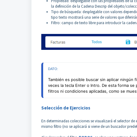
Propiedad: desplegable con las propiedades de la co
la definición de la Cadena Descrip del objeto/colecc
Tipo de búsqueda: desplegable con valores dependien
tipo texto mostrará una serie de valores que diferirá
Filtro: campo de texto libre para introducir la caden
DATO:
También es posible buscar sin aplicar ningún fi
veces la tecla Enter o Intro. De esta forma se
filtros ni condiciones aplicadas, como se muest
Selección de Ejercicios
En determinadas colecciones se visualizará el selector de ej
mismo filtro (no se aplicará si viene de un buscador prede