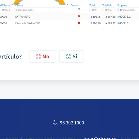
artículo?
No
Sí
96 302 1000