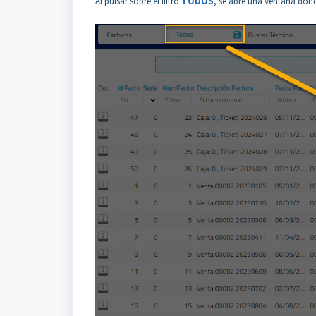
Al pulsar sobre el filtro
TODOS
, se abre una ventana donde