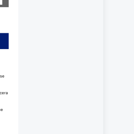
 se
cera
ue