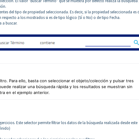
lección. El valor "Buscar Término" que se muestra por defecto realiza la búsqueda
ión.
tes del tipo de propiedad seleccionada. Es decir, si la propiedad seleccionada es 
n respecto a los mostrados si es de tipo lógico (Sí o No) o de tipo Fecha.
a a buscar.
ltro. Para ello, basta con seleccionar el objeto/colección y pulsar tres
 puede realizar una búsqueda rápida y los resultados se muestran sin
ra en el ejemplo anterior.
ercicios. Este selector permite filtrar los datos de la búsqueda realizada desde este
finido)