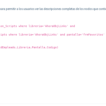
para permitir a los usuarios ver las descripciones completas de los nodos que conti
ion_Scripts where libreria='AhoraObjLinks' and
s where libreria='AhoraObjLinks' and pantalla='frmFavoritos'
IdEmpleado,Libreria,Pantalla,Codigo)