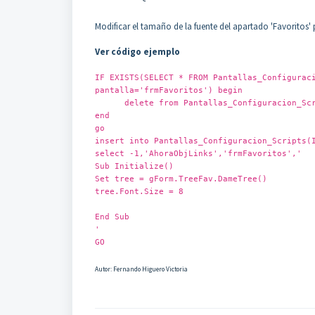
Modificar el tamaño de la fuente del apartado 'Favoritos' 
Ver código ejemplo
IF EXISTS(SELECT * FROM Pantallas_Configurac
pantalla='frmFavoritos') begin
delete from Pantallas_Configuracion_Script
end
go
insert into Pantallas_Configuracion_Scripts(
select -1,'AhoraObjLinks','frmFavoritos','
Sub Initialize()
Set tree = gForm.TreeFav.DameTree()
tree.Font.Size = 8
End Sub
'
GO
Autor: Fernando Higuero Victoria