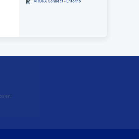
AHORA Connect - Entorno
os en: