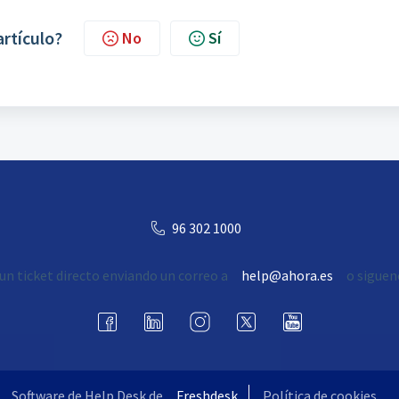
artículo?
No
Sí
96 302 1000
un ticket directo enviando un correo a
help@ahora.es
o siguen
Software de Help Desk de
Freshdesk
Política de cookies