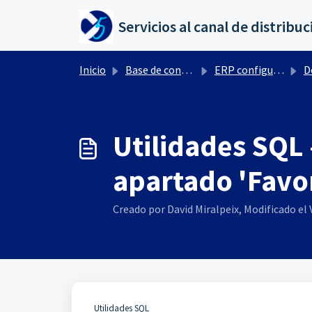
Saltar al contenido principal
Inicio
Base de conocimientos
ERP configuración por Ctrl+ F10
Docum
Utilidades SQL 
apartado 'Favor
Creado por David Miralpeix, Modificado el V
Utilidades SQL