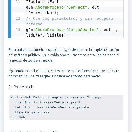
IFactura lFact 
=
gCn
.
AhoraProceso
(
"GenFact"
,
 out _
,
lSerie
,
 lNum
)
;
// Con dos parámketros y sin recuperar 
retorno
gCn
.
AhoraProceso
(
"CargaApuntes"
,
 out _
,
lIdEjer
,
 lIdalue
)
;
Para utilizar parámetros opcionales, se definen en la implementación
del método público. En la tabla Ahora_Procesos no se indica nada al
respecto de los parámetros.
Siguiendo con el ejemplo, si deseamos que el formulario nos muestre
como título una frase que le pasaremos como parámetro:
En Procesos.cls
 Public Sub Metodo_Ejemplo (aFrase as String)

   Dim lFrm As frmPersVentanaEjemplo

   Set lFrm = New frmPersVentanaEjemplo

   lFrm.Carga aFrase

 End Sub 