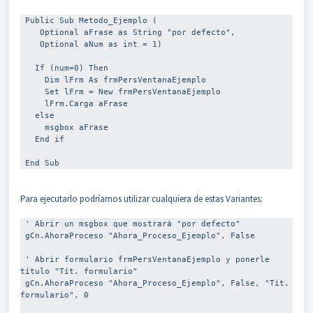
 Public Sub Metodo_Ejemplo (

Optional
aFrase as String "por defecto",

Optional
aNum as int = 1)

   If (num=0) Then

     Dim lFrm As frmPersVentanaEjemplo

     Set lFrm = New frmPersVentanaEjemplo

     lFrm.Carga aFrase

   else

     msgbox aFrase

   End if

 End Sub 
Para ejecutarlo podríamos utilizar cualquiera de estas Variantes:
 ' Abrir un msgbox que mostrará "por defecto"

 gCn.AhoraProceso "Ahora_Proceso_Ejemplo", False

 ' Abrir formulario frmPersVentanaEjemplo y ponerle 
título "Tít. formulario"

 gCn.AhoraProceso "Ahora_Proceso_Ejemplo", False, "Tít. 
formulario", 0
