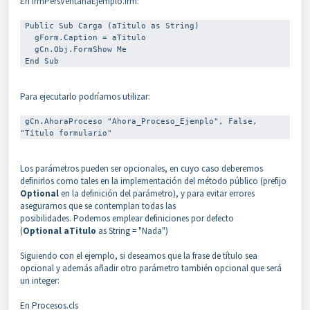
En frmPersVentanaEjemplo.frm:
 Public Sub Carga (aTitulo as String)

   gForm.Caption = aTitulo

   gCn.Obj.FormShow Me

 End Sub 
Para ejecutarlo podríamos utilizar:
 gCn.AhoraProceso "Ahora_Proceso_Ejemplo", False, 
"Título formulario" 
Los parámetros pueden ser opcionales, en cuyo caso deberemos
definirlos como tales en la implementación del método público (prefijo
Optional
en la definición del parámetro), y para evitar errores
asegurarnos que se contemplan todas las
posibilidades. Podemos emplear definiciones por defecto
(
Optional
aTitulo
as String = "Nada")
Siguiendo con el ejemplo, si deseamos que la frase de título sea
opcional y además añadir otro parámetro también opcional que será
un integer:
En Procesos.cls