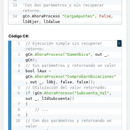
'Con dos parámetros y sin recuperar 
retorno. 
gCn
.
AhoraProceso 
"CargaApuntes"
,
False
,
lIdEjer
,
 lIdalue 
Código C#:
// Ejecución simple sin recuperar 
C
retorno:
gCn
.
AhoraProceso
(
"DameUbica"
,
 out _
,
gCn
)
;
// Sin parámetros y retornando un valor
bool lAux 
=
gCn
.
AhoraProceso
(
"ComprobarUbicaciones"
,
 out _
,
 lObj
,
 false
,
 false
)
)
;
// Utilización del valor retornado:
if
(
gCn
.
AhoraProceso
(
"Subcuenta_Val"
,
out _
,
 lIdSubcuenta
)
)
{
// ...
}
// Con dos parámetros y retornando un 
valor