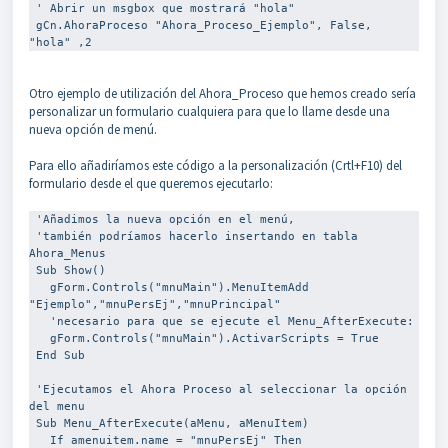
 ' Abrir un msgbox que mostrará "hola"

 gCn.AhoraProceso "Ahora_Proceso_Ejemplo", False, 
"hola" ,2 
Otro ejemplo de utilización del Ahora_Proceso que hemos creado sería
personalizar un formulario cualquiera para que lo llame desde una
nueva opción de menú.
Para ello añadiríamos este código a la personalización (Crtl+F10) del
formulario desde el que queremos ejecutarlo:
 'Añadimos la nueva opción en el menú,

 'también podríamos hacerlo insertando en tabla 
Ahora_Menus

 Sub Show()

   gForm.Controls("mnuMain").MenuItemAdd 
"Ejemplo","mnuPersEj","mnuPrincipal"

   'necesario para que se ejecute el Menu_AfterExecute:

   gForm.Controls("mnuMain").ActivarScripts = True

 End Sub

 'Ejecutamos el Ahora Proceso al seleccionar la opción 
del menu

 Sub Menu_AfterExecute(aMenu, aMenuItem)

   If amenuitem.name = "mnuPersEj" Then
