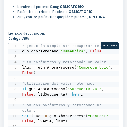
Nombre del proceso: String
OBLIGATORIO
Parámetro de retorno: Booleano
OBLIGATORIO
.
Array con los parámetros que pide el proceso,
OPCIONAL
Ejemplos de utilización:
Código VB6:
'Ejecución simple sin recuperar retorno: 
Visual Basic
gCn
.
AhoraProceso 
"DameUbica"
,
False
'Sin parámetros y retornando un valor: 
lAux 
=
 gCn
.
AhoraProceso
(
"ComprobarUbic"
,
False
)
'Utilización del valor retornado: 
If
 gCn
.
AhoraProceso
(
"Subcuenta_Val"
,
False
,
 lIdSubcuenta
)
Then
 …

'Con dos parámetros y retornando un 
valor:
Set
 lFact 
=
 gCn
.
AhoraProceso
(
"GenFact"
,
False
,
 lSerie
,
 lNum
)