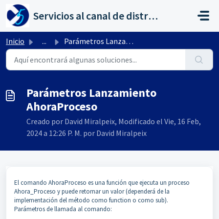
Saltar al contenido principal
Servicios al canal de distribución de AHORA
Inicio
...
Parámetros Lanzamiento AhoraProceso
Parámetros Lanzamiento
AhoraProceso
Creado por David Miralpeix, Modificado el Vie, 16 Feb,
2024 a 12:26 P. M. por David Miralpeix
El comando AhoraProceso es una función que ejecuta un proceso
Ahora_Proceso y puede retornar un valor (dependerá de la
implementación del método como function o como sub).
Parámetros de llamada al comando: