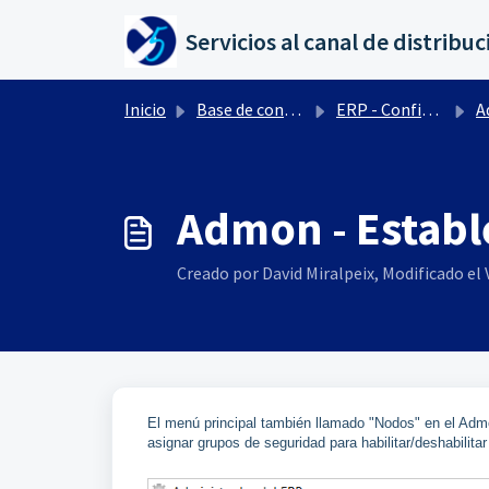
Saltar al contenido principal
Inicio
Base de conocimientos
ERP - Configuración ADMON
A
Admon - Establ
Creado por David Miralpeix, Modificado el V
El menú principal también llamado "Nodos" en el Adm
asignar grupos de seguridad para habilitar/deshabilitar