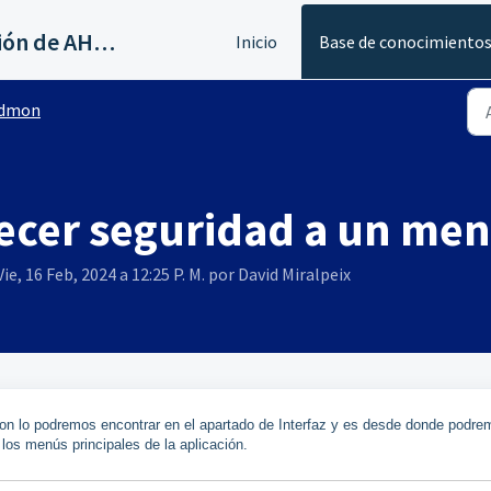
Servicios al canal de distribución de AHORA
Inicio
Base de conocimiento
dmon
ecer seguridad a un men
ie, 16 Feb, 2024 a 12:25 P. M. por David Miralpeix
on lo podremos encontrar en el apartado de Interfaz y es desde donde podre
 los menús principales de la aplicación.