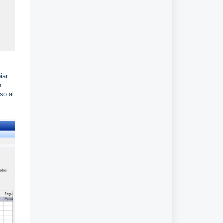
iar
n
so al