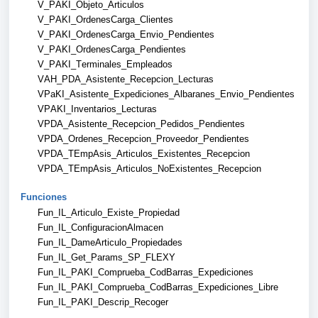
V_PAKI_Objeto_Articulos
V_PAKI_OrdenesCarga_Clientes
V_PAKI_OrdenesCarga_Envio_Pendientes
V_PAKI_OrdenesCarga_Pendientes
V_PAKI_Terminales_Empleados
VAH_PDA_Asistente_Recepcion_Lecturas
VPaKI_Asistente_Expediciones_Albaranes_Envio_Pendientes
VPAKI_Inventarios_Lecturas
VPDA_Asistente_Recepcion_Pedidos_Pendientes
VPDA_Ordenes_Recepcion_Proveedor_Pendientes
VPDA_TEmpAsis_Articulos_Existentes_Recepcion
VPDA_TEmpAsis_Articulos_NoExistentes_Recepcion
Funciones
Fun_IL_Articulo_Existe_Propiedad
Fun_IL_ConfiguracionAlmacen
Fun_IL_DameArticulo_Propiedades
Fun_IL_Get_Params_SP_FLEXY
Fun_IL_PAKI_Comprueba_CodBarras_Expediciones
Fun_IL_PAKI_Comprueba_CodBarras_Expediciones_Libre
Fun_IL_PAKI_Descrip_Recoger