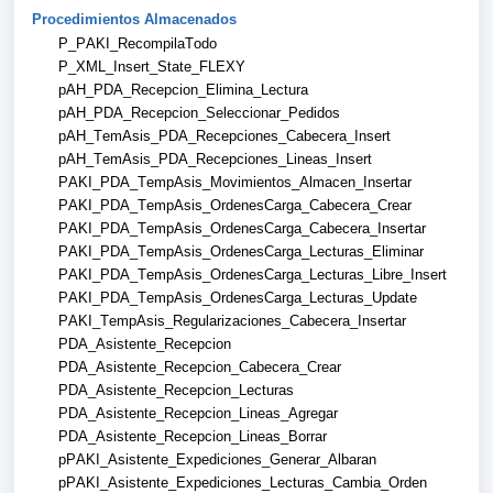
Procedimientos Almacenados
P_PAKI_RecompilaTodo
P_XML_Insert_State_FLEXY
pAH_PDA_Recepcion_Elimina_Lectura
pAH_PDA_Recepcion_Seleccionar_Pedidos
pAH_TemAsis_PDA_Recepciones_Cabecera_Insert
pAH_TemAsis_PDA_Recepciones_Lineas_Insert
PAKI_PDA_TempAsis_Movimientos_Almacen_Insertar
PAKI_PDA_TempAsis_OrdenesCarga_Cabecera_Crear
PAKI_PDA_TempAsis_OrdenesCarga_Cabecera_Insertar
PAKI_PDA_TempAsis_OrdenesCarga_Lecturas_Eliminar
PAKI_PDA_TempAsis_OrdenesCarga_Lecturas_Libre_Insert
PAKI_PDA_TempAsis_OrdenesCarga_Lecturas_Update
PAKI_TempAsis_Regularizaciones_Cabecera_Insertar
PDA_Asistente_Recepcion
PDA_Asistente_Recepcion_Cabecera_Crear
PDA_Asistente_Recepcion_Lecturas
PDA_Asistente_Recepcion_Lineas_Agregar
PDA_Asistente_Recepcion_Lineas_Borrar
pPAKI_Asistente_Expediciones_Generar_Albaran
pPAKI_Asistente_Expediciones_Lecturas_Cambia_Orden