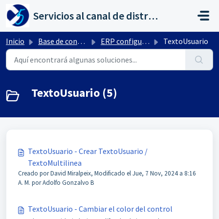
Saltar al contenido principal
Servicios al canal de distribución de AHORA
Inicio
Base de conocimientos
ERP configuración por Ctrl+ F10
TextoUsuario
TextoUsuario (5)
TextoUsuario - Crear TextoUsuario /
TextoMultilinea
Creado por David Miralpeix, Modificado el Jue, 7 Nov, 2024 a 8:16
A. M. por Adolfo Gonzalvo B
TextoUsuario - Cambiar el color del control