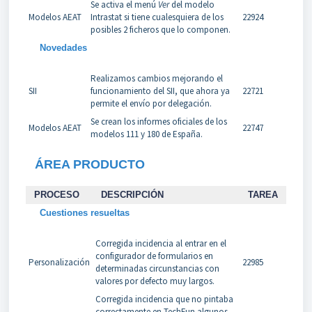
Se activa el menú
Ver
del modelo
Modelos AEAT
Intrastat si tiene cualesquiera de los
22924
posibles 2 ficheros que lo componen.
Novedades
Realizamos cambios mejorando el
SII
funcionamiento del SII, que ahora ya
22721
permite el envío por delegación.
Se crean los informes oficiales de los
Modelos AEAT
22747
modelos 111 y 180 de España.
ÁREA PRODUCTO
PROCESO
DESCRIPCIÓN
TAREA
Cuestiones resueltas
Corregida incidencia al entrar en el
configurador de formularios en
Personalización
22985
determinadas circunstancias con
valores por defecto muy largos.
Corregida incidencia que no pintaba
correctamente en TechFun algunos