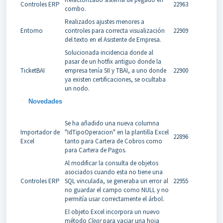
Controles ERP
22963
combo.
Realizados ajustes menores a
Entorno
controles para correcta visualización
22909
del texto en el Asistente de Empresa.
Solucionada incidencia donde al
pasar de un hotfix antiguo donde la
TicketBAI
empresa tenía SII y TBAI, a uno donde
22900
ya existen certificaciones, se ocultaba
un nodo.
Novedades
Se ha añadido una nueva columna
Importador de
"IdTipoOperacion" en la plantilla Excel
22896
Excel
tanto para Cartera de Cobros como
para Cartera de Pagos.
Al modificar la consulta de objetos
asociados cuando esta no tiene una
Controles ERP
SQL vinculada, se generaba un error al
22955
no guardar el campo como NULL y no
permitía usar correctamente el árbol.
El objeto Excel incorpora un nuevo
método
Clear
para vaciar una hoja