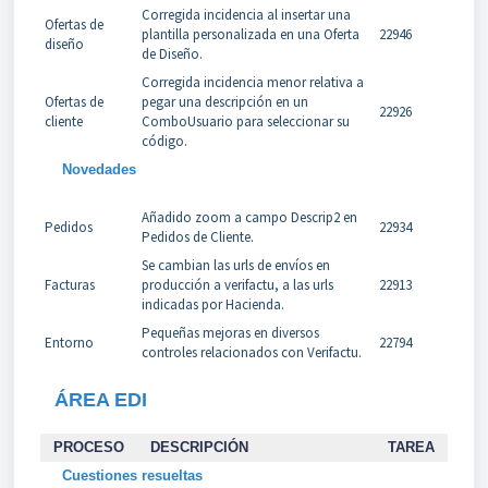
Corregida incidencia al insertar una
Ofertas de
plantilla personalizada en una Oferta
22946
diseño
de Diseño.
Corregida incidencia menor relativa a
Ofertas de
pegar una descripción en un
22926
cliente
ComboUsuario para seleccionar su
código.
Novedades
Añadido zoom a campo Descrip2 en
Pedidos
22934
Pedidos de Cliente.
Se cambian las urls de envíos en
Facturas
producción a verifactu, a las urls
22913
indicadas por Hacienda.
Pequeñas mejoras en diversos
Entorno
22794
controles relacionados con Verifactu.
ÁREA EDI
PROCESO
DESCRIPCIÓN
TAREA
Cuestiones resueltas