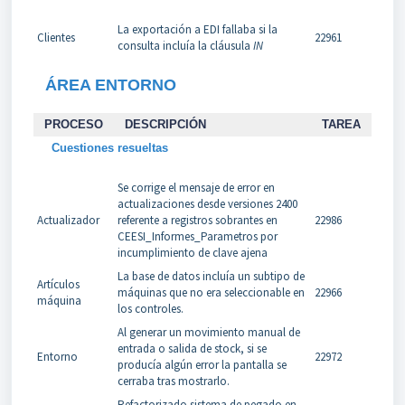
La exportación a EDI fallaba si la
Clientes
22961
consulta incluía la cláusula
IN
ÁREA ENTORNO
PROCESO
DESCRIPCIÓN
TAREA
Cuestiones resueltas
Se corrige el mensaje de error en
actualizaciones desde versiones 2400
Actualizador
referente a registros sobrantes en
22986
CEESI_Informes_Parametros por
incumplimiento de clave ajena
La base de datos incluía un subtipo de
Artículos
máquinas que no era seleccionable en
22966
máquina
los controles.
Al generar un movimiento manual de
entrada o salida de stock, si se
Entorno
22972
producía algún error la pantalla se
cerraba tras mostrarlo.
Refactorizado sistema de pegado en