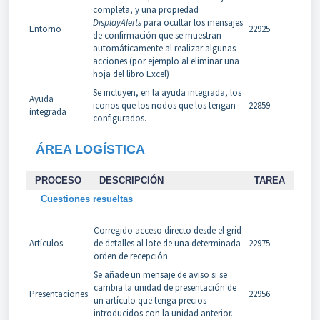
completa, y una propiedad
DisplayAlerts
para ocultar los mensajes
Entorno
22925
de confirmación que se muestran
automáticamente al realizar algunas
acciones (por ejemplo al eliminar una
hoja del libro Excel)
Se incluyen, en la ayuda integrada, los
Ayuda
iconos que los nodos que los tengan
22859
integrada
configurados.
ÁREA LOGÍSTICA
PROCESO
DESCRIPCIÓN
TAREA
Cuestiones resueltas
Corregido acceso directo desde el grid
Artículos
de detalles al lote de una determinada
22975
orden de recepción.
Se añade un mensaje de aviso si se
cambia la unidad de presentación de
Presentaciones
22956
un artículo que tenga precios
introducidos con la unidad anterior.