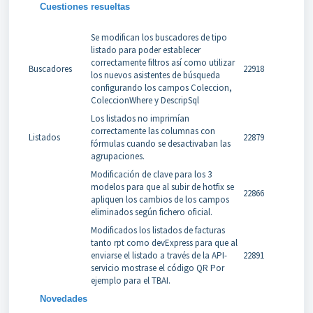
Cuestiones resueltas
Se modifican los buscadores de tipo
listado para poder establecer
correctamente filtros así como utilizar
Buscadores
22918
los nuevos asistentes de búsqueda
configurando los campos Coleccion,
ColeccionWhere y DescripSql
Los listados no imprimían
correctamente las columnas con
Listados
22879
fórmulas cuando se desactivaban las
agrupaciones.
Modificación de clave para los 3
modelos para que al subir de hotfix se
22866
apliquen los cambios de los campos
eliminados según fichero oficial.
Modificados los listados de facturas
tanto rpt como devExpress para que al
enviarse el listado a través de la API-
22891
servicio mostrase el código QR Por
ejemplo para el TBAI.
Novedades