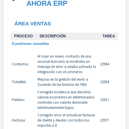
AHORA ERP
ÁREA VENTAS
PROCESO
DESCRIPCIÓN
TAREA
Cuestiones resueltas
Al crear un nuevo contacto de una
sucursal bancaria se mostraba un
Contactos
22964
mensaje de error si estaba activada la
integración con eCommerce.
Mejoras en la gestión del envío a
TicketBAI
22954
Zuzendu de las facturas de TBAI
Corregida incidencia que devolvía
valores incorrectos en determinados
Pedidos
22917
controles con valores decimales
extremadamente bajos.
Corregido error al actualizar facturas
Facturas
de cliente y deudor con todos los
22977
importes a 0