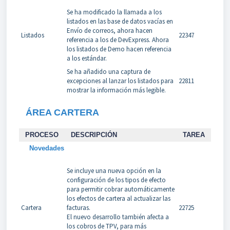
Se ha modificado la llamada a los
listados en las base de datos vacías en
Envío de correos, ahora hacen
Listados
22347
referencia a los de DevExpress. Ahora
los listados de Demo hacen referencia
a los estándar.
Se ha añadido una captura de
excepciones al lanzar los listados para
22811
mostrar la información más legible.
ÁREA CARTERA
PROCESO
DESCRIPCIÓN
TAREA
Novedades
Se incluye una nueva opción en la
configuración de los tipos de efecto
para permitir cobrar automáticamente
los efectos de cartera al actualizar las
Cartera
facturas.
22725
El nuevo desarrollo también afecta a
los cobros de TPV, para más