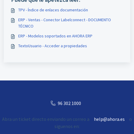
TPV - Índice de enlaces documentación
ERP - Ventas - Conector Labelconnect - DOCUMENTO
TÉCNICO
ERP - Modelos soportados en AHORA ERP
TextoUsuario - Acceder a propiedades
96 302 1000
Abra un ticket directo enviando un correo a
help@ahora.es
o
siguenos en: