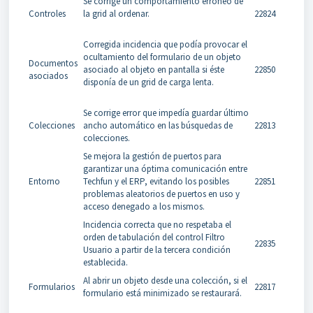
Se corrige un comportamiento erroneo de
Controles
la grid al ordenar.
22824
Corregida incidencia que podía provocar el
ocultamiento del formulario de un objeto
Documentos
asociado al objeto en pantalla si éste
22850
asociados
disponía de un grid de carga lenta.
Se corrige error que impedía guardar último
Colecciones
ancho automático en las búsquedas de
22813
colecciones.
Se mejora la gestión de puertos para
garantizar una óptima comunicación entre
Entorno
Techfun y el ERP, evitando los posibles
22851
problemas aleatorios de puertos en uso y
acceso denegado a los mismos.
Incidencia correcta que no respetaba el
orden de tabulación del control Filtro
22835
Usuario a partir de la tercera condición
establecida.
Al abrir un objeto desde una colección, si el
Formularios
22817
formulario está minimizado se restaurará.