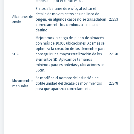
empezaba por el carácter "0".
En los albaranes de envío, al editar el
detalle de movimientos de una línea de
Albaranes de
origen, en algunos casos no se trasladaban
22853
envío
correctamente los cambios a la línea de
destino.
Mejoramos la carga del plano de almacén
con más de 10.000 ubicaciones. Además se
optimiza la creación de los elementos para
SGA
conseguir una mayor reutilización de los
22820
elementos 3D. Aplicamos tamaños
mínimos para estanterías y ubicaciones en
50cm.
Se modifica el nombre de la función de
Movimientos
doble unidad del detalle de movimientos
22848
manuales
para que aparezca correctamente.