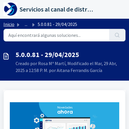
Saltar al contenido principal
Servicios al canal de distribución de AHORA
Inicio
...
5.0.0.81 - 29/04/2025
5.0.0.81 - 29/04/2025
Creado por Rosa Mª Martí, Modificado el Mar, 29 Abr,
2025 a 12:58 P. M. por Aitana Ferrandis García