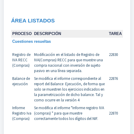
ÁREA
LISTADOS
PROCESO
DESCRIPCIÓN
TAREA
Cuestiones resueltas
Registro de
Modificación en el listado de Registro de
22830
IVA RECC
IVA(Compras) RECC para que muestre una
(Compras)
compra nacional con inversión de sujeto
pasivo en una línea separada.
Balance de
Se modifica el informe correspondiente al
22876
ejecución
report del Balance Ejecución, de forma que
solo se muestren los ejercicios indicados en
la parametrización de dicho balance. Tal y
como ocurre en la versión 4
Informe
Se modifica el informe "
Informe registro IVA
Registro Iva
(compras)
" para que muestre
22870
(Compras)
correctamente todos los dígitos del NIF.