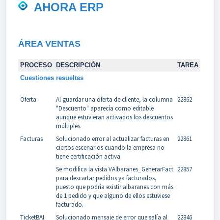
AHORA ERP
ÁREA VENTAS
PROCESO
DESCRIPCIÓN
TAREA
Cuestiones resueltas
Oferta
Al guardar una oferta de cliente, la columna
22862
"Descuento" aparecía como editable
aunque estuvieran activados los descuentos
múltiples.
Facturas
Solucionado error al actualizar facturas en
22861
ciertos escenarios cuando la empresa no
tiene certificación activa.
Se modifica la vista VAlbaranes_GenerarFact
22857
para descartar pedidos ya facturados,
puesto que podría existir albaranes con más
de 1 pedido y que alguno de ellos estuviese
facturado.
TicketBAI
Solucionado mensaje de error que salía al
22846