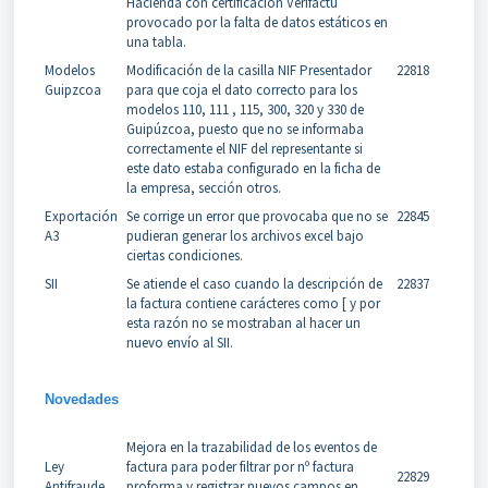
Hacienda con certificación Verifactu
provocado por la falta de datos estáticos en
una tabla.
Modelos
Modificación de la casilla NIF Presentador
22818
Guipzcoa
para que coja el dato correcto para los
modelos 110, 111 , 115, 300, 320 y 330 de
Guipúzcoa, puesto que no se informaba
correctamente el NIF del representante si
este dato estaba configurado en la ficha de
la empresa, sección otros.
Exportación
Se corrige un error que provocaba que no se
22845
A3
pudieran generar los archivos excel bajo
ciertas condiciones.
SII
Se atiende el caso cuando la descripción de
22837
la factura contiene carácteres como [ y por
esta razón no se mostraban al hacer un
nuevo envío al SII.
Novedades
Mejora en la trazabilidad de los eventos de
Ley
factura para poder filtrar por nº factura
22829
Antifraude
proforma y registrar nuevos campos en