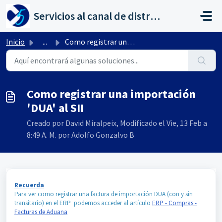
Saltar al contenido principal
Servicios al canal de distribución de AHORA
Inicio
...
Como registrar una importación 'DUA' al SII
Como registrar una importación
'DUA' al SII
Creado por David Miralpeix, Modificado el Vie, 13 Feb a
8:49 A. M. por Adolfo Gonzalvo B
Recuerda
Para ver como registrar una factura de importación DUA (con y sin
transitario) en el ERP podemos acceder al artículo
ERP - Compras -
Facturas de Aduana