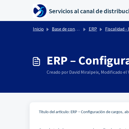
Saltar al contenido principal
Inicio
Base de conocimientos
ERP
Fiscalidad - Impuesto
ERP – Configur
Creado por David Miralpeix, Modificado el V
Titulo del articulo: ERP – Configuración de cargos, a