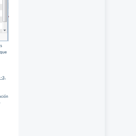
Es
 que
 -3,
ación
.