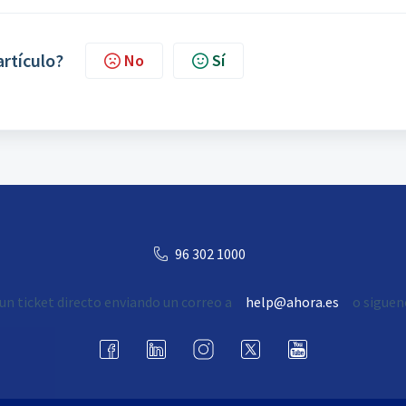
artículo?
No
Sí
96 302 1000
un ticket directo enviando un correo a
help@ahora.es
o siguen