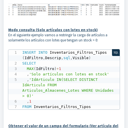
Modo consulta (Solo artículos con lotes en stock
)
En el siguiente ejemplo vamos a restringir la carga de artículos a
solamente los artículos con lotes que tengan un stock > 0:
INSERT
INTO
 Inventarios_Filtros_Tipos 
SQL
(
IdFiltro
,
Descrip
,
sql
,
Visible
)
SELECT
MAX
(
IdFiltro
)
+
1
,
'Solo artículos con lotes en stock'
,
'IdArticulo IN(SELECT DISTINCT 
IdArticulo FROM 
Articulos_Almacenes_Lotes WHERE Unidades 
> 0)'
,
1
FROM
 Inventarios_Filtros_Tipos
Obtener el valor de un campo del formulario (Ver artículo del