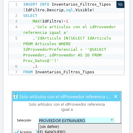
INSERT
INTO
 Inventarios_Filtros_Tipos 
SQL
(
IdFiltro
,
Descrip
,
sql
,
Visible
)
SELECT
MAX
(
IdFiltro
)
+
1
,
'Solo artículos con el idProveedor 
referencia igual a'
,
'IdArticulo IN(SELECT IdArticulo 
FROM Articulos WHERE 
IdProveedorPreferencial = ''@SELECT 
Proveedor, idProveedor AS ID FROM 
Prov_Datos@'')'
,
1
FROM
 Inventarios_Filtros_Tipos