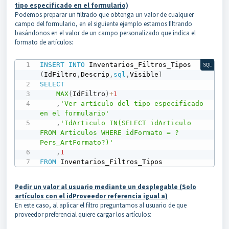
tipo especificado en el formulario)
Podemos preparar un filtrado que obtenga un valor de cualquier
campo del formulario, en el siguiente ejemplo estamos filtrando
basándonos en el valor de un campo personalizado que indica el
formato de artículos:
INSERT
INTO
 Inventarios_Filtros_Tipos 
SQL
(
IdFiltro
,
Descrip
,
sql
,
Visible
)
SELECT
MAX
(
IdFiltro
)
+
1
,
'Ver artículo del tipo especificado 
en el formulario'
,
'IdArticulo IN(SELECT idArticulo 
FROM Articulos WHERE idFormato = ?
Pers_ArtFormato?)'
,
1
FROM
 Inventarios_Filtros_Tipos
Pedir un valor al usuario mediante un desplegable (Solo
artículos con el idProveedor referencia igual a)
En este caso, al aplicar el filtro preguntamos al usuario de que
proveedor preferencial quiere cargar los artículos: