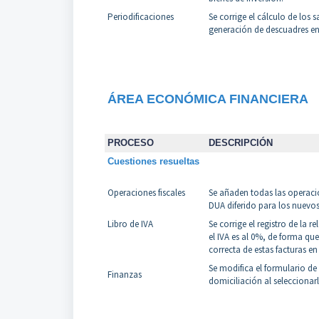
Periodificaciones
Se corrige el cálculo de los 
generación de descuadres en
ÁREA ECONÓMICA FINANCIERA
PROCESO
DESCRIPCIÓN
Cuestiones resueltas
Operaciones fiscales
Se añaden todas las operacio
DUA diferido para los nuevos
Libro de IVA
Se corrige el registro de la 
el IVA es al 0%, de forma qu
correcta de estas facturas en e
Se modifica el formulario de
Finanzas
domiciliación al seleccionarl