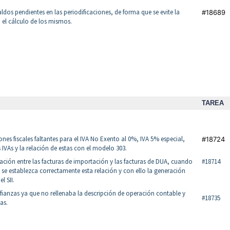
saldos pendientes en las periodificaciones, de forma que se evite la
#18689
 el cálculo de los mismos.
TAREA
nes fiscales faltantes para el IVA No Exento al 0%, IVA 5% especial,
#18724
 IVAs y la relación de estas con el modelo 303.
relación entre las facturas de importación y las facturas de DUA, cuando
#18714
e se establezca correctamente esta relación y con ello la generación
l SII.
 fianzas ya que no rellenaba la descripción de operación contable y
#18735
as.