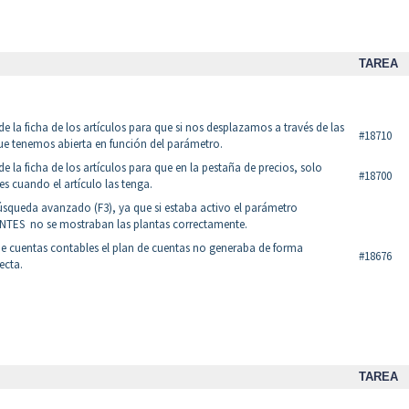
TAREA
de la ficha de los artículos para que si nos desplazamos a través de las
#18710
que tenemos abierta en función del parámetro.
de la ficha de los artículos para que en la pestaña de precios, solo
#18700
es cuando el artículo las tenga.
búsqueda avanzado (F3), ya que si estaba activo el parámetro
ES no se mostraban las plantas correctamente.
de cuentas contables el plan de cuentas no generaba de forma
#18676
ecta.
TAREA