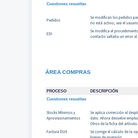
Cuestiones resueltas
Se modifican los pedidos par
Pedidos
no está activo, sea el usuario
Se modifica el procedimiento
EDI
contacto saltaba un error al 
ÁREA COMPRAS
PROCESO
DESCRIPCIÓN
Cuestiones resueltas
Stocks Mínimos y
Se aplica corrección al desp
Aprovisionamientos
dato. Ahora devuelve emplea
Otros de la ficha del artículo.
Factura DUA
Se corrige el cálculo de la 
bienes de inversión.