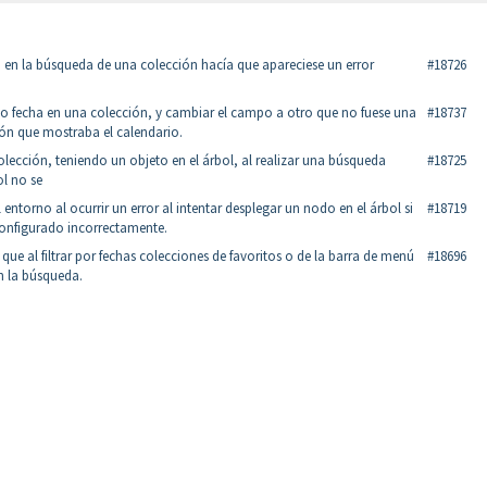
o en la búsqueda de una colección hacía que apareciese un error
#18726
ipo fecha en una colección, y cambiar el campo a otro que no fuese una
#18737
tón que mostraba el calendario.
ección, teniendo un objeto en el árbol, al realizar una búsqueda
#18725
ol no se
 entorno al ocurrir un error al intentar desplegar un nodo en el árbol si
#18719
configurado incorrectamente.
que al filtrar por fechas colecciones de favoritos o de la barra de menú
#18696
n la búsqueda.