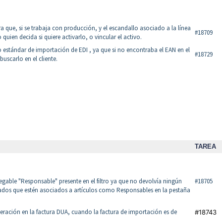
a que, si se trabaja con producción, y el escandallo asociado a la línea
#18709
 quien decida si quiere activarlo, o vincular el activo.
 estándar de importación de EDI , ya que si no encontraba el EAN en el
#18729
buscarlo en el cliente.
TAREA
legable "Responsable" presente en el filtro ya que no devolvía ningún
#18705
dos que estén asociados a artículos como Responsables en la pestaña
operación en la factura DUA, cuando la factura de importación es de
#18743