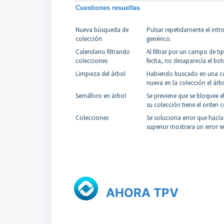
Cuestiones resueltas
Nueva búsqueda de
Pulsar repetidamente el intr
colección
genérico.
Calendario filtrando
Al filtrar por un campo de t
colecciones
fecha, no desaparecía el bo
Limpieza del árbol
Habiendo buscado en una col
nueva en la colección el árb
Semáforo en árbol
Se previene que se bloquee el
su colección tiene el orden 
Colecciones
Se soluciona error que hacía 
superior mostrara un error e
AHORA TPV