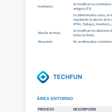
Se modifican los inventarios
Inventarios
antiguos (F3).
En determinados casos, al in
impidiendo la edición de la
VPDA_Trabajos_Inventario_Ar
Se modifican los albaranes d
Albarán de envío
todas las líneas.
Almacenes
No se refrescaban correctam
TECHFUN
Á
REA
ENTORNO
PROCESO
DESCRIPCIÓN