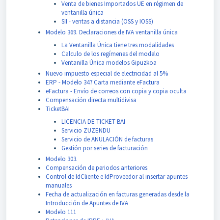
Venta de bienes Importados UE en régimen de
ventanilla única
SII - ventas a distancia (OSS y IOSS)
Modelo 369. Declaraciones de IVA ventanilla única
La Ventanilla Única tiene tres modalidades
Calculo de los regímenes del modelo
Ventanilla Única modelos Gipuzkoa
Nuevo impuesto especial de electricidad al 5%
ERP - Modelo 347 Carta mediante eFactura
eFactura - Envío de correos con copia y copia oculta
Compensación directa multidivisa
TicketBAI
LICENCIA DE TICKET BAI
Servicio ZUZENDU
Servicio de ANULACIÓN de facturas
Gestión por series de facturación
Modelo 303.
Compensación de periodos anteriores
Control de IdCliente e IdProveedor al insertar apuntes
manuales
Fecha de actualización en facturas generadas desde la
Introducción de Apuntes de IVA
Modelo 111