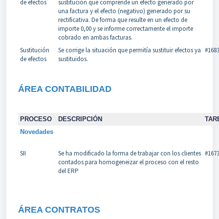
de efectos
sustitución que comprende un efecto generado por
una factura y el efecto (negativo) generado por su
rectificativa. De forma que resulte en un efecto de
importe 0,00 y se informe correctamente el importe
cobrado en ambas facturas.
Sustitución
Se corrige la situación que permitía sustituir efectos ya
#168
de efectos
sustituidos.
ÁREA CONTABILIDAD
PROCESO
DESCRIPCIÓN
TAR
Novedades
SII
Se ha modificado la forma de trabajar con los clientes
#167
contados para homogeneizar el proceso con el resto
del ERP
Á
REA CONTRATOS