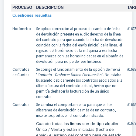
PROCESO
DESCRIPCIÓN
TAR
Cuestiones resueltas
Horómetro
Se aplica corrección al proceso de cambio de fecha
#167
de devolución presente en el clic derecho de la línea
del contrato para que cuando la fecha de devolución
coincida con la fecha del envío (inicio) de la línea, el
registro del horómetro de la máquina a esa fecha
permanezca con las horas indicadas en el albarán de
devolución para no perder ese histórico.
Contratos
Se corrige el funcionamiento de la opción de menú
#168
de Cuotas
"
Contrato - Deshacer Última Facturación
". No estaba
buscando debidamente los contratos asociados a la
última factura del contrato actual, hecho que no
permitía deshacer la facturación de un único
contrato.
Contratos
Se cambia el comportamiento para que en los
#166
albaranes de devolución de más de un contrato,
inserte los portes en el contrato indicado.
#167
Cuando todas las líneas son de tipo alquiler
Único / Venta y están iniciadas (fecha de
envío) el estado del contrato pasa de estado