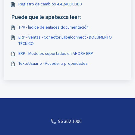
Registro de cambios 4.4.2400 BBDD
Puede que le apetezca leer:
TPV - Índice de enlaces documentación
ERP - Ventas - Conector Labelconnect - DOCUMENTO
TÉCNICO
ERP - Modelos soportados en AHORA ERP
TextoUsuario - Acceder a propiedades
96 302 1000