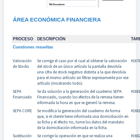
ÁREA ECONÓMICA FINANCIERA
PROCESO
DESCRIPCIÓN
TAR
Cuestiones resueltas
Valoración
Se corrige el caso por el cual al obtener la valoración
#167
de Stocks
del stock de un único artículo la pantalla devolvía
una cifra de stock negativo distinta a la que devolvía
para el mismo artículo sin filtrar expresamente por ese
artículo (mostrando todo).
SEPA
Se da solución a la generación del cuaderno SEPA
#168
Financiado
Financiado, cuando los efectos de la remesa tienen
informada la hora en que se generó la remesa.
SEPA CORE
Se modifica la generación del cuaderno de forma
#168
que, si el cliente tiene informada una domiciliación en
su ficha y el efecto no, tome los datos del mandato
de la domiciliación informada en la ficha.
Sustitución
Se corrige la operación en que se realiza una
#168