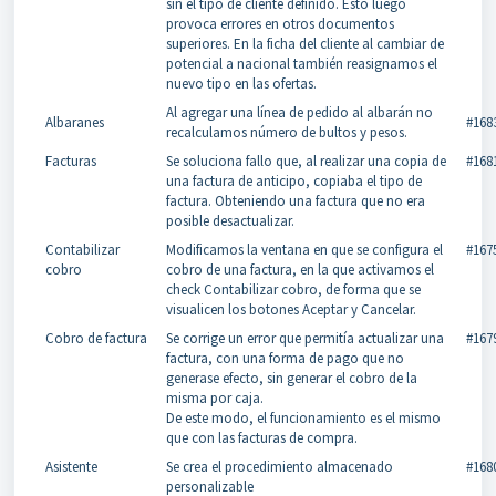
sin el tipo de cliente definido. Esto luego
provoca errores en otros documentos
superiores. En la ficha del cliente al cambiar de
potencial a nacional también reasignamos el
nuevo tipo en las ofertas.
Al agregar una línea de pedido al albarán no
Albaranes
#168
recalculamos número de bultos y pesos.
Facturas
Se soluciona fallo que, al realizar una copia de
#168
una factura de anticipo, copiaba el tipo de
factura. Obteniendo una factura que no era
posible desactualizar.
Contabilizar
Modificamos la ventana en que se configura el
#167
cobro
cobro de una factura, en la que activamos el
check Contabilizar cobro, de forma que se
visualicen los botones Aceptar y Cancelar.
Cobro de factura
Se corrige un error que permitía actualizar una
#167
factura, con una forma de pago que no
generase efecto, sin generar el cobro de la
misma por caja.
De este modo, el funcionamiento es el mismo
que con las facturas de compra.
Asistente
Se crea el procedimiento almacenado
#168
personalizable