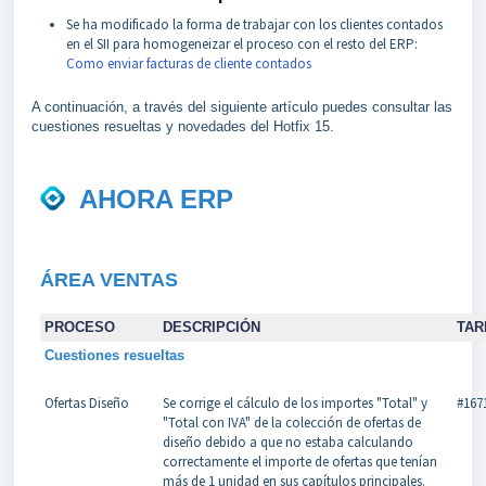
Se ha modificado la forma de trabajar con los clientes contados
en el SII para homogeneizar el proceso con el resto del ERP:
Como enviar facturas de cliente contados
A continuación, a través del siguiente artículo puedes consultar las
cuestiones resueltas y novedades del Hotfix 15.
AHORA ERP
ÁREA VENTAS
PROCESO
DESCRIPCIÓN
TAR
Cuestiones resueltas
Ofertas Diseño
Se corrige el cálculo de los importes "Total" y
#167
"Total con IVA" de la colección de ofertas de
diseño debido a que no estaba calculando
correctamente el importe de ofertas que tenían
más de 1 unidad en sus capítulos principales.