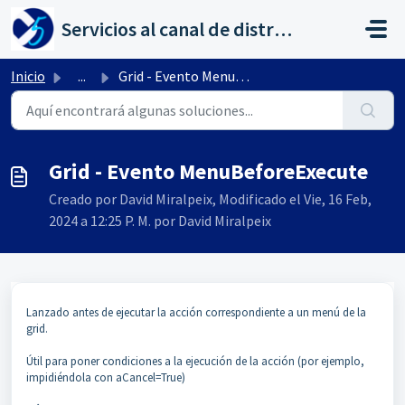
Saltar al contenido principal
Servicios al canal de distribución de AHORA
Inicio
...
Grid - Evento MenuBeforeExecute
Grid - Evento MenuBeforeExecute
Creado por David Miralpeix, Modificado el Vie, 16 Feb,
2024 a 12:25 P. M. por David Miralpeix
Lanzado antes de ejecutar la acción correspondiente a un menú de la
grid.
Útil para poner condiciones a la ejecución de la acción (por ejemplo,
impidiéndola con aCancel=True)