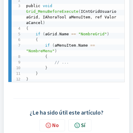
public 
void
Grid_MenuBeforeExecute
(
ICntGridUsuario 
aGrid
,
 IAhoraTool aMenuItem
,
 ref Valor 
aCancel
)
{
if
(
aGrid
.
Name 
==
"NombreGrid"
)
{
if
(
aMenuItem
.
Name 
==
"NombreMenu"
)
{
// ...
}
}
}
¿Le ha sido útil este artículo?
No
Sí