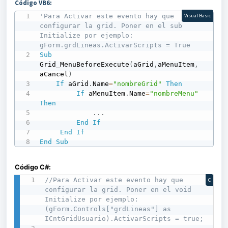
Código VB6:
'Para Activar este evento hay que 
Visual Basic
configurar la grid. Poner en el sub 
Initialize por ejemplo: 
gForm.grdLineas.ActivarScripts = True
Sub
Grid_MenuBeforeExecute
(
aGrid
,
aMenuItem
,
aCancel
)
If
 aGrid
.
Name
=
"nombreGrid"
Then
If
 aMenuItem
.
Name
=
"nombreMenu"
Then
.
.
.
End
If
End
If
End
Sub
Código C#:
//Para Activar este evento hay que 
C
configurar la grid. Poner en el void 
Initialize por ejemplo: 
(gForm.Controls["grdLineas"] as 
ICntGridUsuario).ActivarScripts = true;