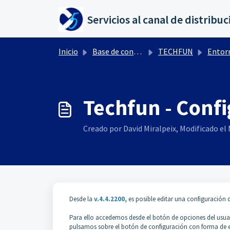
Saltar al contenido principal
Inicio
Base de conocimientos
TECHFUN
Entor
Techfun - Conf
Creado por David Miralpeix, Modificado el M
Desde la
v.4.4.2200,
es posible editar una configuración 
Para ello accedemos desde el botón de opciones del usuari
pulsamos sobre el botón de configuración con forma de 