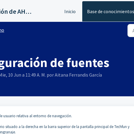
Servicios al canal de distribución de AHORA
Inicio
Base de conocimiento
no
iguración de fuentes
ie, 10 Jun a 11:49 A. M. por Aitana Ferrandis García
de usuario relativa al entorno de navegación.
o situado a la derecha en la barra superior de la pantalla principal de Techfun y
engranaje.