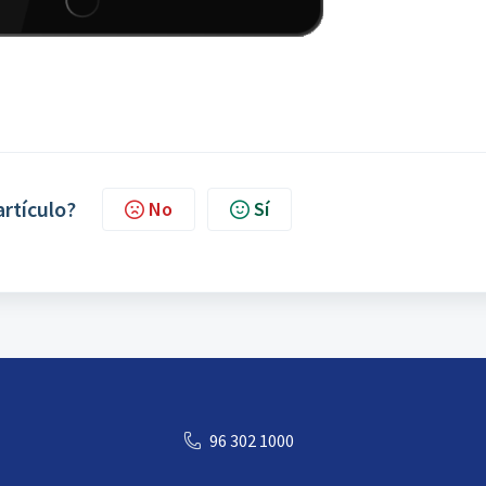
artículo?
No
Sí
96 302 1000