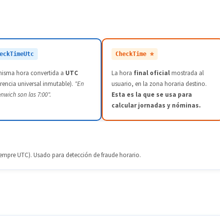
eckTimeUtc
CheckTime ⭐
misma hora convertida a
UTC
La hora
final oficial
mostrada al
erencia universal inmutable).
"En
usuario, en la zona horaria destino.
nwich son las 7:00".
Esta es la que se usa para
calcular jornadas y nóminas.
siempre UTC). Usado para detección de fraude horario.