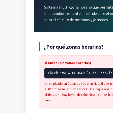
Sistema multi-zona horaria que permite
independientemente de dónde esté el e
para el cálculo de nóminas y jornadas.
¿Por qué zonas horarias?
❌ Antes (sin zonas horarias)
CheckTime = GETDATE() del servid
Un empleado en Canarias y otro en Madrid que fic
8:00" producen la misma hora UTC aunque son 
distintos. No hay forma de saber desde dónde fic
uno.