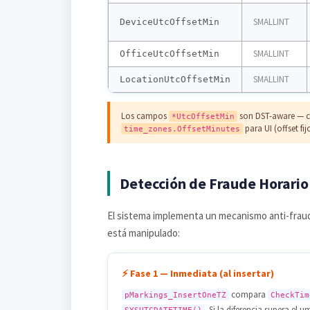
SMALLINT
DeviceUtcOffsetMin
SMALLINT
OfficeUtcOffsetMin
SMALLINT
LocationUtcOffsetMin
Los campos
son DST-aware — c
*UtcOffsetMin
para UI (offset fi
time_zones.OffsetMinutes
Detección de Fraude Horario
El sistema implementa un mecanismo anti-fra
está manipulado:
⚡ Fase 1 — Inmediata (al insertar)
compara
pMarkings_InsertOneTZ
CheckTim
. Si la diferencia supera el u