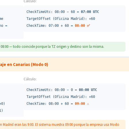
Cálculo:
CheckTimeUtc: 08:00 − 60 =
07:00 UTC
me
TargetOffset (Oficina Madrid): +60
no =
CheckTime: 07:00 + 60 =
08:00 ✅
ra 08:00 — todo coincide porque la TZ origen y destino son la misma.
aje en Canarias (Modo 0)
Cálculo:
CheckTimeUtc: 08:00 − 0 =
08:00 UTC
TargetOffset (Oficina Madrid): +60
+0)
CheckTime: 08:00 + 60 =
09:00 ⚠️
1)
en Madrid eran las 9:00. El sistema muestra 09:00 porque la empresa usa Modo