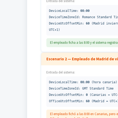
Entrada del sistema:
DeviceLocalTime:
08:00
DeviceTimeZoneId: Romance Standard Ti
DeviceUtcOffsetMin:
60
(Madrid invier
UTC+1)
El empleado ficha a las 8:00 y el sistema regist
Escenario 2 — Empleado de Madrid de vi
Entrada del sistema:
DeviceLocalTime:
08:00
(hora canaria)
DeviceTimeZoneId: GMT Standard Time
DeviceUtcOffsetMin:
0
(Canarias = UTC
OfficeUtcOffsetMin:
60
(Madrid = UTC+
El empleado fichó a las 8:00 en Canarias, pero 