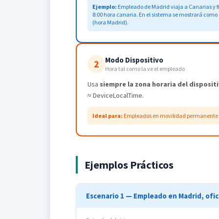
Ejemplo:
Empleado de Madrid viaja a Canarias y fi
8:00 hora canaria. En el sistema se mostrará como
(hora Madrid).
Modo Dispositivo
2
Hora tal como la ve el empleado
Usa
siempre la zona horaria del disposit
≈ DeviceLocalTime.
Ideal para:
Empleados en movilidad permanente don
Ejemplos Prácticos
Escenario 1 — Empleado en Madrid, ofic