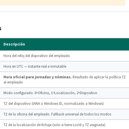
s
Descripción
Hora del reloj del dispositivo del empleado
Hora en UTC — instante real e inmutable
Hora oficial para jornadas y nóminas.
Resultado de aplicar la política TZ
al empleado
Modo configurado: 0=Oficina, 1=Localización, 2=Dispositivo
TZ del dispositivo (IANA o Windows ID, normalizado a Windows)
TZ de la oficina del empleado. Fallback universal de todos los modos
TZ de la localización de fichaje (solo si tiene LocId y TZ asignada)