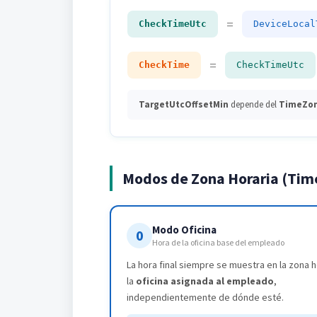
=
CheckTimeUtc
DeviceLocal
=
CheckTime
CheckTimeUtc
TargetUtcOffsetMin
depende del
TimeZo
Modos de Zona Horaria (Ti
Modo Oficina
0
Hora de la oficina base del empleado
La hora final siempre se muestra en la zona h
la
oficina asignada al empleado
,
independientemente de dónde esté.