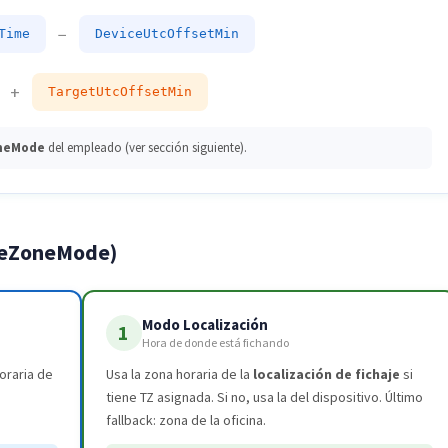
−
Time
DeviceUtcOffsetMin
+
TargetUtcOffsetMin
neMode
del empleado (ver sección siguiente).
meZoneMode)
Modo Localización
1
Hora de donde está fichando
oraria de
Usa la zona horaria de la
localización de fichaje
si
tiene TZ asignada. Si no, usa la del dispositivo. Último
fallback: zona de la oficina.