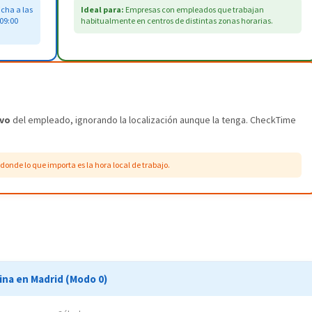
cha a las
Ideal para:
Empresas con empleados que trabajan
 09:00
habitualmente en centros de distintas zonas horarias.
ivo
del empleado, ignorando la localización aunque la tenga. CheckTime
de lo que importa es la hora local de trabajo.
ina en Madrid (Modo 0)