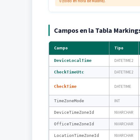
0 (todo en hora de Madrid).
Campos en la Tabla Marking
Campo
Tipo
DATETIME2
DeviceLocalTime
DATETIME2
CheckTimeUtc
DATETIME
CheckTime
INT
TimeZoneMode
NVARCHAR
DeviceTimeZoneId
NVARCHAR
OfficeTimeZoneId
NVARCHAR
LocationTimeZoneId