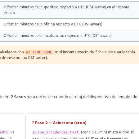
Offset en minutos del dispositivo respecto a UTC (DST-aware) en el instante
exacto
Offset en minutos de la oficina respecto a UTC (DST-aware)
Offset en minutos de la localización respecto a UTC (DST-aware)
alculados con
en el instante exacto del fichaje. No usar la tabla
AT TIME ZONE
jo de invierno, no DST-aware).
ude en
2 fases
para detectar cuando el reloj del dispositivo del empleado
? Fase 2 — Asíncrona (cron)
vs
(cada 5-10 min) migra el tipo 19
eUtc
pCron_Incidences_Fast
mbral (8
a una incidencia formal de tipo
16 (Fraude Horario)
en