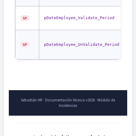
últ
Val
de 
pDateEmployee_Validate_Period
SP
per
Rol
val
SP
pDateEmployee_UnValidate_Period
per
fic
Sebastián HR · Documentación técnica v2026 · Módulo de
Incidencias