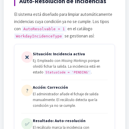
Auto-Resolución de Incidencias
El sistema está diseñado para limpiar automáticamente
incidencias cuya condición ya no se cumple. Los tipos
con
en el catálogo
AutoResolvable = 1
se gestionan así:
WorkdayIncidenceType
Situación: Incidencia activa
❌
Ej: Empleado con
Missing Markings
porque
olvidó fichar la salida. La incidencia está en
estado
.
StatusCode = 'PENDING'
Acción: Corrección
?
El administrador añade el fichaje de salida
manualmente. El recálculo detecta que la
condición ya no se cumple.
Resultado: Auto-resolución
✅
El recálculo marca la incidencia con