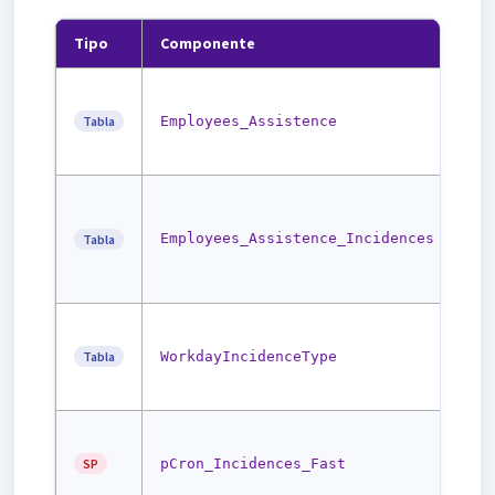
Tipo
Componente
Pr
Una
jor
Tabla
Employees_Assistence
con
Sta
Reg
inc
jor
Employees_Assistence_Incidences
Tabla
est
res
Cat
tip
Tabla
WorkdayIncidenceType
val
aut
Pro
así
SP
pCron_Incidences_Fast
10 