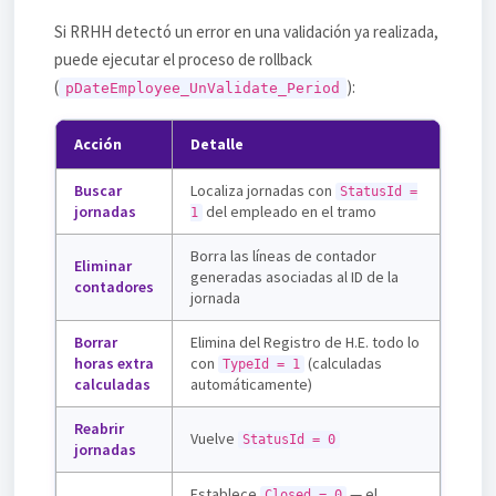
Si RRHH detectó un error en una validación ya realizada,
puede ejecutar el proceso de rollback
(
):
pDateEmployee_UnValidate_Period
Acción
Detalle
Buscar
Localiza jornadas con
StatusId =
jornadas
del empleado en el tramo
1
Borra las líneas de contador
Eliminar
generadas asociadas al ID de la
contadores
jornada
Borrar
Elimina del Registro de H.E. todo lo
horas extra
con
(calculadas
TypeId = 1
calculadas
automáticamente)
Reabrir
Vuelve
StatusId = 0
jornadas
Establece
— el
Closed = 0