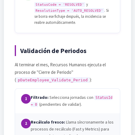
y
StatusCode = 'RESOLVED'
. Si
ResolutionType = 'AUTO_RESOLVED'
se borra ese fichaje después, la incidencia se
reabre automáticamente.
Validación de Periodos
Al terminar el mes, Recursos Humanos ejecuta el
proceso de "Cierre de Periodo"
(
):
pDateEmployee_Validate_Period
Filtrado:
Selecciona jornadas con
StatusId
1
(pendientes de validar).
= 0
Recálculo fresco:
Llama síncronamente a los
2
procesos de recálculo (Fast y Metrics) para