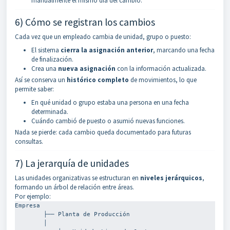
manualmente el mismo día del cambio.
6) Cómo se registran los cambios
Cada vez que un empleado cambia de unidad, grupo o puesto:
El sistema
cierra la asignación anterior
, marcando una fecha
de finalización.
Crea una
nueva asignación
con la información actualizada.
Así se conserva un
histórico completo
de movimientos, lo que
permite saber:
En qué unidad o grupo estaba una persona en una fecha
determinada.
Cuándo cambió de puesto o asumió nuevas funciones.
Nada se pierde: cada cambio queda documentado para futuras
consultas.
7) La jerarquía de unidades
Las unidades organizativas se estructuran en
niveles jerárquicos
,
formando un árbol de relación entre áreas.
Por ejemplo:
Empresa 
        ├── 
Planta de Producción 
        │  