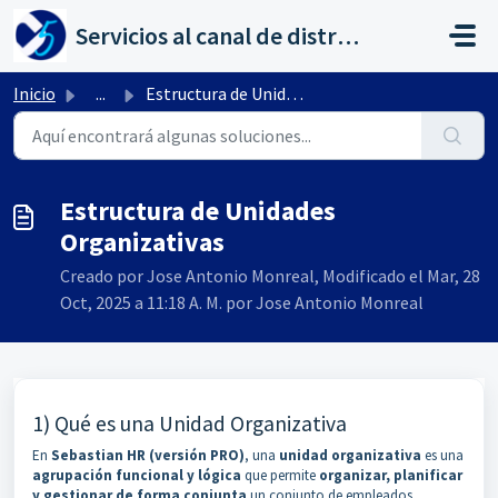
Saltar al contenido principal
Servicios al canal de distribución de AHORA
Inicio
...
Estructura de Unidades Organizativas
Estructura de Unidades
Organizativas
Creado por Jose Antonio Monreal, Modificado el Mar, 28
Oct, 2025 a 11:18 A. M. por Jose Antonio Monreal
1) Qué es una Unidad Organizativa
En
Sebastian HR (versión PRO)
, una
unidad organizativa
es una
agrupación funcional y lógica
que permite
organizar, planificar
y gestionar de forma conjunta
un conjunto de empleados,