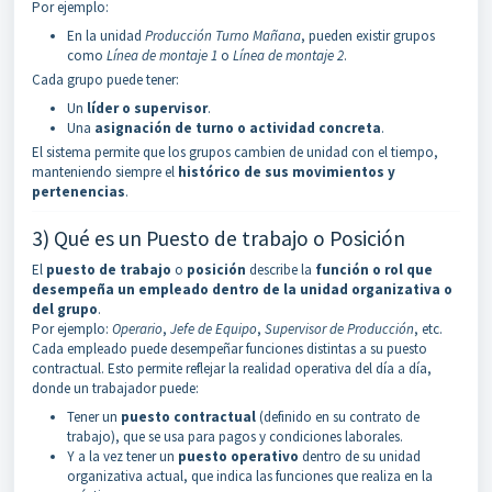
Por ejemplo:
En la unidad
Producción Turno Mañana
, pueden existir grupos
como
Línea de montaje 1
o
Línea de montaje 2
.
Cada grupo puede tener:
Un
líder o supervisor
.
Una
asignación de turno o actividad concreta
.
El sistema permite que los grupos cambien de unidad con el tiempo,
manteniendo siempre el
histórico de sus movimientos y
pertenencias
.
3) Qué es un Puesto de trabajo o Posición
El
puesto
de trabajo
o
posición
describe la
función o rol que
desempeña un empleado dentro de la unidad organizativa o
del grupo
.
Por ejemplo:
Operario
,
Jefe de Equipo
,
Supervisor de Producción
, etc.
Cada empleado puede desempeñar funciones distintas a su puesto
contractual. Esto permite reflejar la realidad operativa del día a día,
donde un trabajador puede:
Tener un
puesto contractual
(definido en su contrato de
trabajo), que se usa para pagos y condiciones laborales.
Y a la vez tener un
puesto operativo
dentro de su unidad
organizativa actual, que indica las funciones que realiza en la