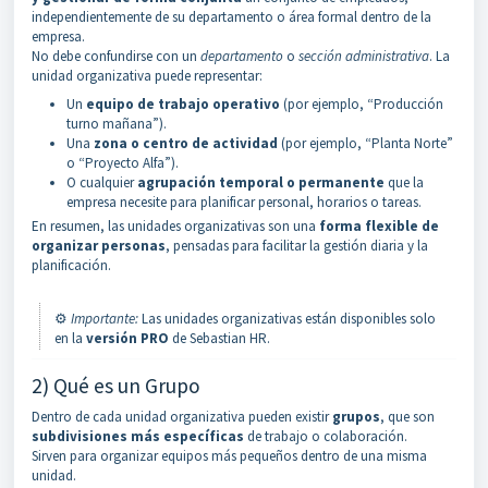
independientemente de su departamento o área formal dentro de la
empresa.
No debe confundirse con un
departamento
o
sección administrativa
. La
unidad organizativa puede representar:
Un
equipo de trabajo operativo
(por ejemplo, “Producción
turno mañana”).
Una
zona o centro de actividad
(por ejemplo, “Planta Norte”
o “Proyecto Alfa”).
O cualquier
agrupación temporal o permanente
que la
empresa necesite para planificar personal, horarios o tareas.
En resumen, las unidades organizativas son una
forma flexible de
organizar personas
, pensadas para facilitar la gestión diaria y la
planificación.
⚙️
Importante:
Las unidades organizativas están disponibles solo
en la
versión PRO
de Sebastian HR.
2) Qué es un Grupo
Dentro de cada unidad organizativa pueden existir
grupos
, que son
subdivisiones más específicas
de trabajo o colaboración.
Sirven para organizar equipos más pequeños dentro de una misma
unidad.