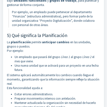
bajo
unidades funcionales
y
grupos de trabajo
, para planificar y
gestionar de forma conjunta.
Por ejemplo, un empleado puede pertenecer al departamento
“Finanzas” (estructura administrativa), pero formar parte de la
unidad organizativa “Proyecto Digitalización”, donde colabora
con personal de otras áreas.
5) Qué significa la Planificación
La
planificación
permite
anticipar cambios
en las unidades,
grupos o puestos.
Por ejemplo:
Un empleado que pasará del grupo
Línea 1
al grupo
Línea 2
el
mes que viene.
Una nueva unidad que se activará para un proyecto en una fecha
futura.
El sistema aplicará automáticamente los cambios cuando llegue el
momento, garantizando que la información siempre refleje la situación
real.
Esta funcionalidad ayuda a:
Evitar errores administrativos.
Preparar movimientos internos con antelación.
Mantener actualizada la organización sin necesidad de hacerlo