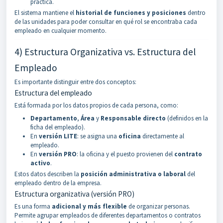
práctica.
El sistema mantiene el
historial de funciones y posiciones
dentro
de las unidades para poder consultar en qué rol se encontraba cada
empleado en cualquier momento.
4) Estructura Organizativa vs. Estructura del
Empleado
Es importante distinguir entre dos conceptos:
Estructura del empleado
Está formada por los datos propios de cada persona, como:
Departamento
,
Área
y
Responsable directo
(definidos en la
ficha del empleado).
En
versión LITE
: se asigna una
oficina
directamente al
empleado.
En
versión PRO
: la oficina y el puesto provienen del
contrato
activo
.
Estos datos describen la
posición administrativa o laboral
del
empleado dentro de la empresa.
Estructura organizativa (versión PRO)
Es una forma
adicional y más flexible
de organizar personas.
Permite agrupar empleados de diferentes departamentos o contratos