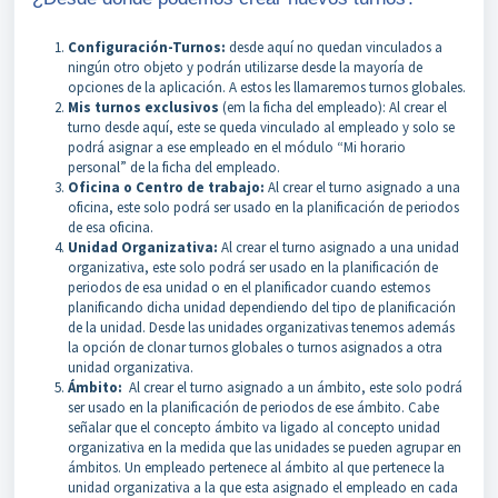
Configuración-Turnos:
desde aquí no quedan vinculados a
ningún otro objeto y podrán utilizarse desde la mayoría de
opciones de la aplicación. A estos les llamaremos turnos globales.
Mis turnos exclusivos
(em la ficha del empleado): Al crear el
turno desde aquí, este se queda vinculado al empleado y solo se
podrá asignar a ese empleado en el módulo “Mi horario
personal” de la ficha del empleado.
Oficina o Centro de trabajo:
Al crear el turno asignado a una
oficina, este solo podrá ser usado en la planificación de periodos
de esa oficina.
Unidad Organizativa:
Al crear el turno asignado a una unidad
organizativa, este solo podrá ser usado en la planificación de
periodos de esa unidad o en el planificador cuando estemos
planificando dicha unidad dependiendo del tipo de planificación
de la unidad. Desde las unidades organizativas tenemos además
la opción de clonar turnos globales o turnos asignados a otra
unidad organizativa.
Ámbito:
Al crear el turno asignado a un ámbito, este solo podrá
ser usado en la planificación de periodos de ese ámbito. Cabe
señalar que el concepto ámbito va ligado al concepto unidad
organizativa en la medida que las unidades se pueden agrupar en
ámbitos. Un empleado pertenece al ámbito al que pertenece la
unidad organizativa a la que esta asignado el empleado en cada