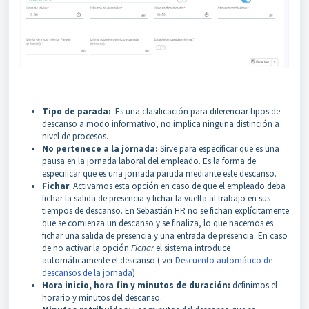
Tipo de parada:
Es una clasificación para diferenciar tipos de
descanso a modo informativo, no implica ninguna distinción a
nivel de procesos.
No pertenece a la jornada:
Sirve para especificar que es una
pausa en la jornada laboral del empleado. Es la forma de
especificar que es una jornada partida mediante este descanso.
Fichar
: Activamos esta opción en caso de que el empleado deba
fichar la salida de presencia y fichar la vuelta al trabajo en sus
tiempos de descanso. En Sebastián HR no se fichan explícitamente
que se comienza un descanso y se finaliza, lo que hacemos es
fichar una salida de presencia y una entrada de presencia. En caso
de no activar la opción
Fichar
el sistema introduce
automáticamente el descanso ( ver
Descuento automático de
descansos de la jornada
)
Hora inicio, hora fin y minutos de duración:
definimos el
horario y minutos del descanso.