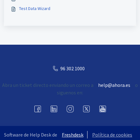
Test Data Wizard
96 302 1000
Abra un ticket directo enviando un correo a
help@ahora.es
o
siguenos en:
Software de Help Desk de
Freshdesk
Política de cookies