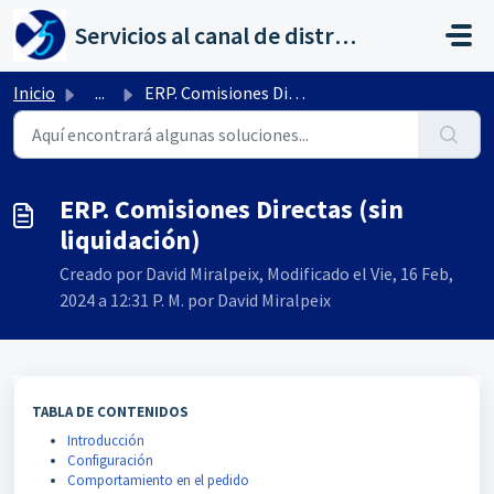
Saltar al contenido principal
Servicios al canal de distribución de AHORA
Inicio
...
ERP. Comisiones Directas (sin liquidación)
ERP. Comisiones Directas (sin
liquidación)
Creado por David Miralpeix, Modificado el Vie, 16 Feb,
2024 a 12:31 P. M. por David Miralpeix
TABLA DE CONTENIDOS
Introducción
Configuración
Comportamiento en el pedido