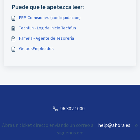
Puede que le apetezca leer:
ERP. Comisiones (con liquidación)
Techfun - Log de Inicio Techfun
Pamela - Agente de Tesorería
GruposEmpleados
96 302 1000
Abra un ticket directo enviando un correo a
help@ahora.es
o
siguenos en: