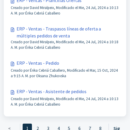
ERP - Ventas - Plantillas Ofertas
Creado por David Miralpeix, Modificado el Mie, 24 Jul, 2024 a 10:13
A. M. por Érika Cebriá Caballero
ERP - Ventas - Traspasos líneas de oferta a
múltiples pedidos de venta
Creado por David Miralpeix, Modificado el Mie, 24 Jul, 2024 a 10:18
A. M. por Érika Cebriá Caballero
ERP - Ventas - Pedido
Creado por Érika Cebriá Caballero, Modificado el Mar, 15 Oct, 2024
a 9:15 A. M. por Oksana Zhukovska
ERP - Ventas - Asistente de pedidos
Creado por David Miralpeix, Modificado el Mie, 24 Jul, 2024 a 10:13
A. M. por Érika Cebriá Caballero
<
1
2
3
4
5
6
7
8
Sig