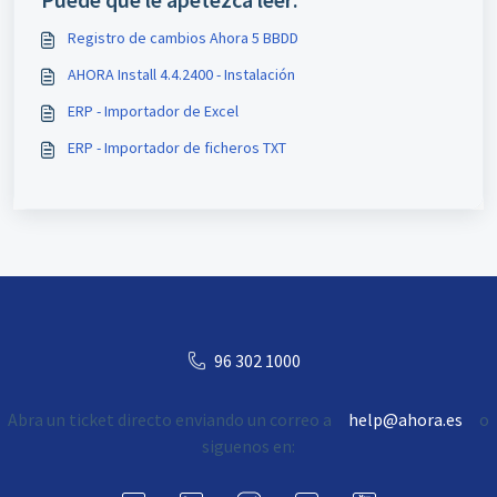
Registro de cambios Ahora 5 BBDD
AHORA Install 4.4.2400 - Instalación
ERP - Importador de Excel
ERP - Importador de ficheros TXT
96 302 1000
Abra un ticket directo enviando un correo a
help@ahora.es
o
siguenos en: