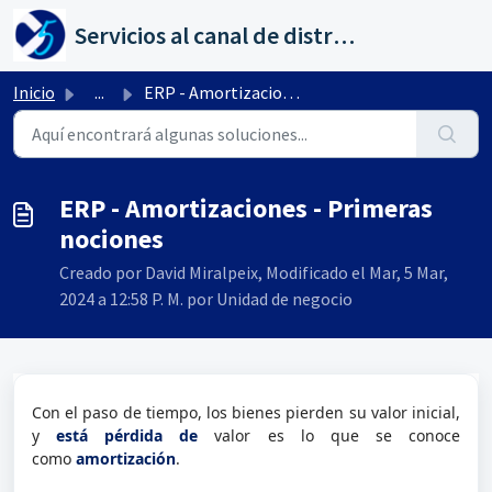
Saltar al contenido principal
Servicios al canal de distribución de AHORA
Inicio
...
ERP - Amortizaciones - Primeras nociones
ERP - Amortizaciones - Primeras
nociones
Creado por David Miralpeix, Modificado el Mar, 5 Mar,
2024 a 12:58 P. M. por Unidad de negocio
Con el paso de tiempo, los bienes pierden su valor inicial,
y
está pérdida de
valor es lo que se conoce
como
amortización
.