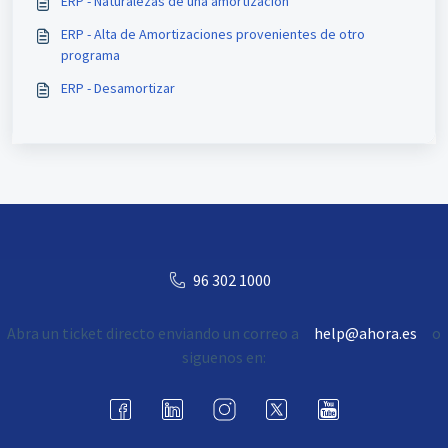
ERP - Naturalezas de una amortización
ERP - ​Alta de Amortizaciones provenientes de otro
programa
ERP - Desamortizar
96 302 1000
Abra un ticket directo enviando un correo a
help@ahora.es
o
siguenos en: