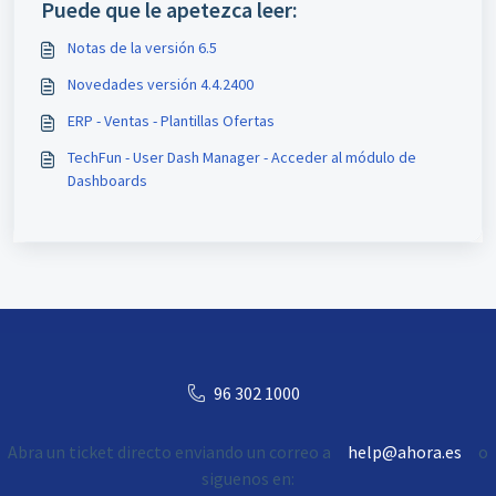
Puede que le apetezca leer:
Notas de la versión 6.5
Novedades versión 4.4.2400
ERP - Ventas - Plantillas Ofertas
TechFun - User Dash Manager - Acceder al módulo de
Dashboards
96 302 1000
Abra un ticket directo enviando un correo a
help@ahora.es
o
siguenos en: