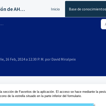
Servicios al canal de distribución de AHORA
Inicio
Base de conocimiento
ie, 16 Feb, 2024 a 12:30 P. M. por David Miralpeix
 la sección de Favoritos de la aplicación. El acceso se hace mediante la pest
cono de la estrella situado en la parte inferior del formulario.