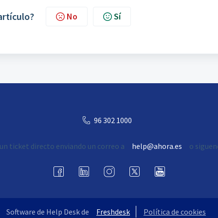
artículo?
No
Sí
96 302 1000
un ticket directo enviando un correo a
help@ahora.es
o siguen
Software de Help Desk de
Freshdesk
Política de cookies