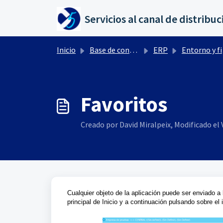
Saltar al contenido principal
Inicio
Base de conocimientos
ERP
Entorno y ficheros maestros
Favoritos
Creado por David Miralpeix, Modificado el V
Cualquier objeto de la aplicación puede ser enviado a
principal de Inicio y a continuación pulsando sobre el i