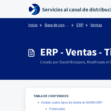
Saltar al contenido principal
Inicio
Base de conocimientos
ERP
Ventas
ERP - Ventas - T
Creado por David Miralpeix, Modificado el 
TABLA DE CONTENIDOS
Existen cuatro tipos de cliente en AHORA ERP:
Potenciales