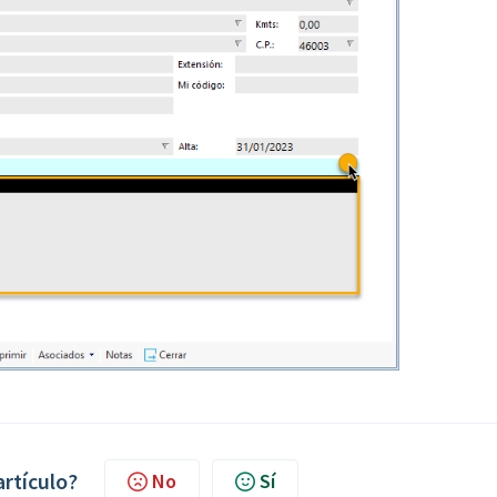
artículo?
No
Sí