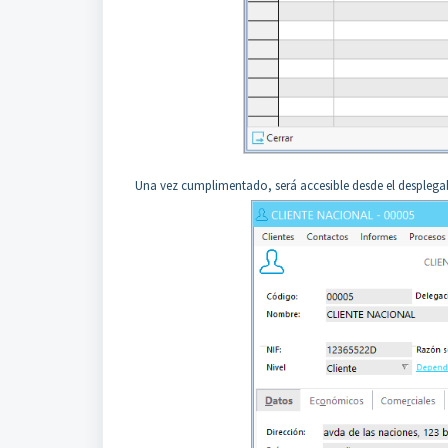
Una vez cumplimentado, será accesible desde el desplegab