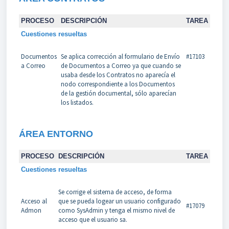
PROCESO
DESCRIPCIÓN
TAREA
Cuestiones resueltas
Documentos
Se aplica corrección al formulario de Envío
#17103
a Correo
de Documentos a Correo ya que cuando se
usaba desde los Contratos no aparecía el
nodo correspondiente a los Documentos
de la gestión documental, sólo aparecían
los listados.
ÁREA
ENTORNO
PROCESO
DESCRIPCIÓN
TAREA
Cuestiones resueltas
Se corrige el sistema de acceso, de forma
Acceso al
que se pueda logear un usuario configurado
#17079
Admon
como SysAdmin y tenga el mismo nivel de
acceso que el usuario sa.