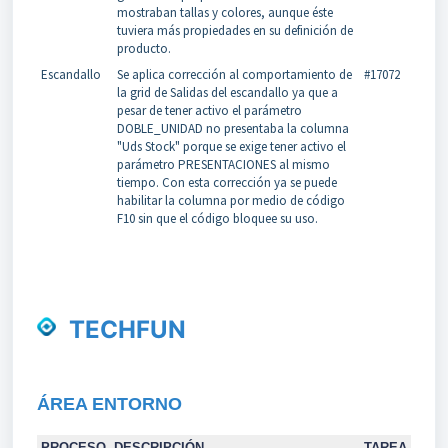
mostraban tallas y colores, aunque éste
tuviera más propiedades en su definición de
producto.
Escandallo
Se aplica corrección al comportamiento de
#17072
la grid de Salidas del escandallo ya que a
pesar de tener activo el parámetro
DOBLE_UNIDAD no presentaba la columna
"Uds Stock" porque se exige tener activo el
parámetro PRESENTACIONES al mismo
tiempo. Con esta corrección ya se puede
habilitar la columna por medio de código
F10 sin que el código bloquee su uso.
TECHFUN
Á
REA
ENTORNO
PROCESO
DESCRIPCIÓN
TAREA