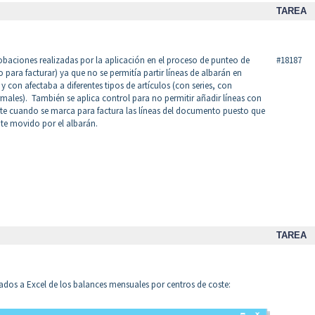
TAREA
obaciones realizadas por la aplicación en el proceso de punteo de
#18187
 para facturar) ya que no se permitía partir líneas de albarán en
 con afectaba a diferentes tipos de artículos (con series, con
males). También se aplica control para no permitir añadir líneas con
ste cuando se marca para factura las líneas del documento puesto que
nte movido por el albarán.
TAREA
ados a Excel de los balances mensuales por centros de coste: