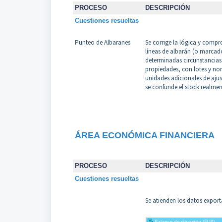
PROCESO
DESCRIPCIÓN
Cuestiones resueltas
Punteo de Albaranes
Se corrige la lógica y compr
líneas de albarán (o marcado
determinadas circunstancias y
propiedades, con lotes y nor
unidades adicionales de aju
se confunde el stock realme
ÁREA ECONÓMICA FINANCIERA
PROCESO
DESCRIPCIÓN
Cuestiones resueltas
Se atienden los datos export