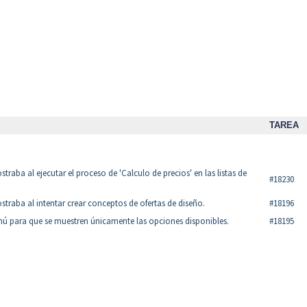
TAREA
raba al ejecutar el proceso de 'Calculo de precios' en las listas de
#18230
traba al intentar crear conceptos de ofertas de diseño.
#18196
enú para que se muestren únicamente las opciones disponibles.
#18195