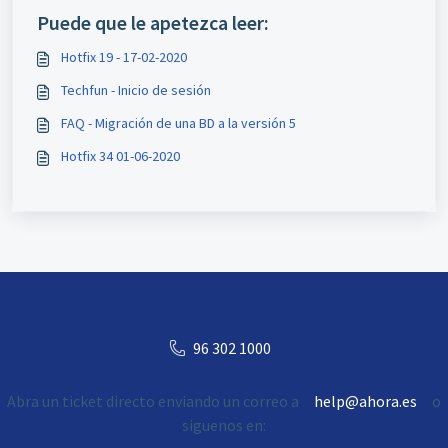
Puede que le apetezca leer:
Hotfix 19 - 17-02-2020
Techfun - Inicio de sesión
FAQ - Migración de una BD a la versión 5
Hotfix 34 01-06-2020
96 302 1000
Abra un ticket directo enviando un correo a
help@ahora.es
o
siguenos en: