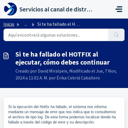
Saltar al contenido principal
Servicios al canal de distribución de AHORA
Inicio
...
Si te ha fallado el HOTFIX al ejecutar, cómo debes continuar
Si te ha fallado el HOTFIX al
ejecutar, cómo debes continuar
Creado por David Miralpeix, Modificado el Jue, 7 Nov,
2024 a 11:02 A. M. por Érika Cebriá Caballero
Si la ejecución del Hotfix ha fallado, el sistema nos informa
mediante un mensaje de error que nos indica que lo consultemos
el archivo de tipo log. De esta forma podemos localizar donde ha
fallado a través del código de error y su descripción.