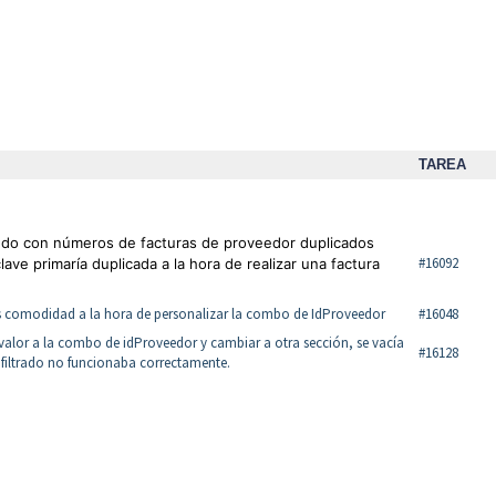
TAREA
do con números de facturas de proveedor duplicados
#16092
ave primaría duplicada a la hora de realizar una factura
 comodidad a la hora de personalizar la combo de IdProveedor
#16048
alor a la combo de idProveedor y cambiar a otra sección, se vacía
#16128
el filtrado no funcionaba correctamente.