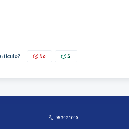
artículo?
No
Sí
96 302 1000