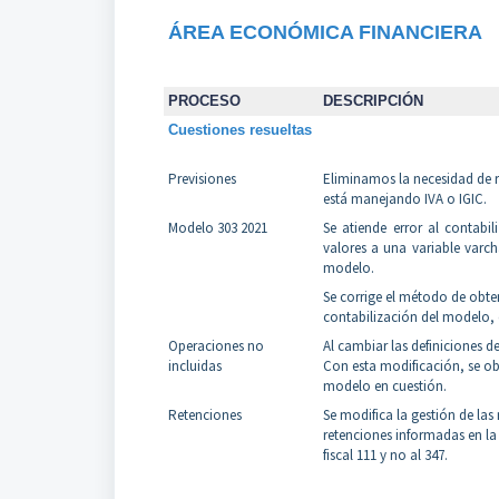
ÁREA ECONÓMICA FINANCIERA
PROCESO
DESCRIPCIÓN
Cuestiones resueltas
Previsiones
Eliminamos la necesidad de re
está manejando IVA o IGIC.
Modelo 303 2021
Se atiende error al contabi
valores a una variable varch
modelo.
Se corrige el método de obten
contabilización del modelo, 
Operaciones no
Al cambiar las definiciones 
incluidas
Con esta modificación, se obti
modelo en cuestión.
Retenciones
Se modifica la gestión de las
retenciones informadas en la 
fiscal 111 y no al 347.