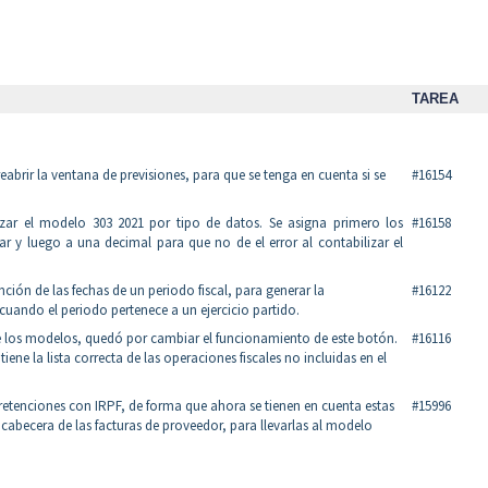
TAREA
abrir la ventana de previsiones, para que se tenga en cuenta si se
#16154
lizar el modelo 303 2021 por tipo de datos. Se asigna primero los
#16158
ar y luego a una decimal para que no de el error al contabilizar el
ción de las fechas de un periodo fiscal, para generar la
#16122
cuando el periodo pertenece a un ejercicio partido.
de los modelos, quedó por cambiar el funcionamiento de este botón.
#16116
ene la lista correcta de las operaciones fiscales no incluidas en el
 retenciones con IRPF, de forma que ahora se tienen en cuenta estas
#15996
cabecera de las facturas de proveedor, para llevarlas al modelo