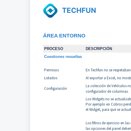
TECHFUN
ÁREA ENTORNO
PROCESO
DESCRIPCIÓN
Cuestiones resueltas
Permisos
En Techfun no se respetaban 
Listados
Al exportar a Excel, no most
La colección de Vehículos n
Configuración
configurador de columnas.
Los Widgets no se actualizaba
Por ejemplo en Cobros pendie
el Widget, para que se actua
Los filtros de ejercicio en l
las opciones del panel debería