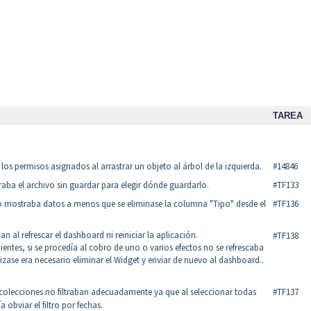
TAREA
los permisos asignados al arrastrar un objeto al árbol de la izquierda.
#14846
raba el archivo sin guardar para elegir dónde guardarlo.
#TF133
o mostraba datos a menos que se eliminase la columna "Tipo" desde el
#TF136
n al refrescar el dashboard ni reiniciar la aplicación.
#TF138
ntes, si se procedía al cobro de uno o varios efectos no se refrescaba
lizase era necesario eliminar el Widget y enviar de nuevo al dashboard..
as colecciones no filtraban adecuadamente ya que al seleccionar todas
#TF137
 obviar el filtro por fechas.