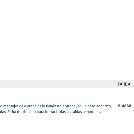
TAREA
os mensajes de entrada de la tienda no borraba, en un caso concreto,
#14868
das. Se ha modificado para borrar todas las tablas temporales.