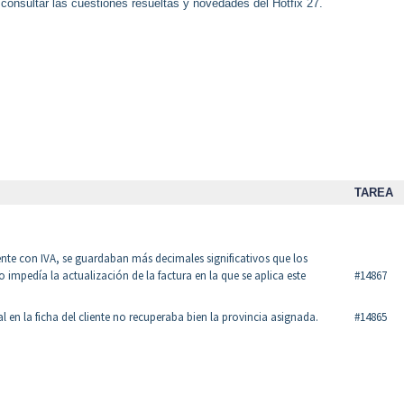
 consultar las cuestiones resueltas y novedades del Hotfix 27.
TAREA
iente con IVA, se guardaban más decimales significativos que los
 impedía la actualización de la factura en la que se aplica este
#14867
l en la ficha del cliente no recuperaba bien la provincia asignada.
#14865