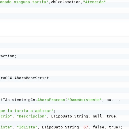
ionado ninguna tarifa"
,
vbExclamation
,
"Atención"
raction
;
oraOCX
.
AhoraBaseScript

(
IAsistente
)
gCn
.
AhoraProceso
(
"DameAsistente"
,
 out _
,
que la tarifa a aplicar"
;
scrip"
,
"Descripcion"
,
 ETipoDato
.
String
,
 null
,
 true
,
Lista"
,
"IdLista"
,
 ETipoDato
.
String
,
67
,
 false
,
 true
)
;