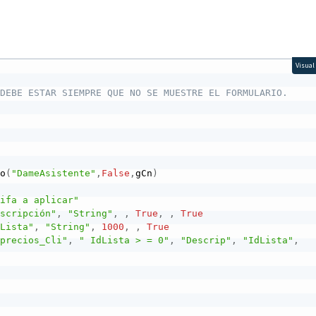
Visual
 DEBE ESTAR SIEMPRE QUE NO SE MUESTRE EL FORMULARIO.
so
(
"DameAsistente"
,
False
,
gCn
)
rifa a aplicar"
escripción"
,
"String"
,
,
True
,
,
True
dLista"
,
"String"
,
1000
,
,
True
_precios_Cli"
,
" IdLista > = 0"
,
"Descrip"
,
"IdLista"
,
)