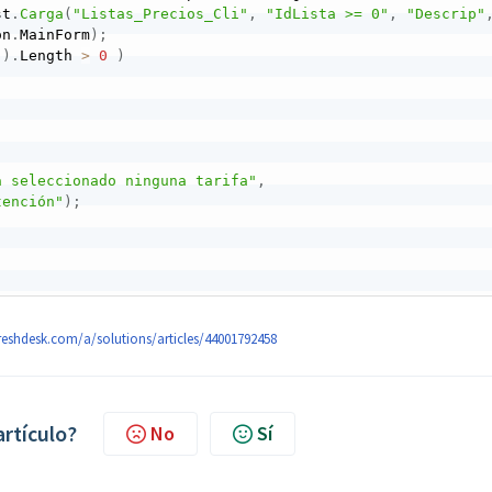
st
.
Carga
(
"Listas_Precios_Cli"
,
"IdLista >= 0"
,
"Descrip"
on
.
MainForm
)
;
(
)
.
Length 
>
0
)
a seleccionado ninguna tarifa"
,
tención"
)
;
freshdesk.com/a/solutions/articles/44001792458
artículo?
No
Sí