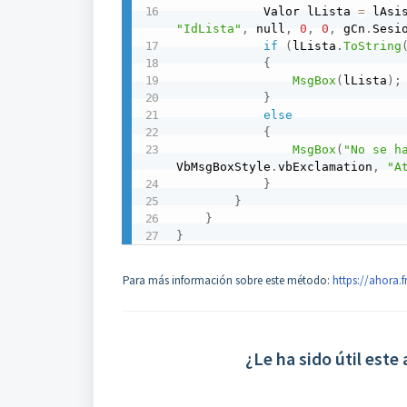
            Valor lLista 
=
 lAsi
"IdLista"
,
 null
,
0
,
0
,
 gCn
.
Sesi
if
(
lLista
.
ToString
{
MsgBox
(
lLista
)
;
}
else
{
MsgBox
(
"No se h
VbMsgBoxStyle
.
vbExclamation
,
"A
}
}
}
}
Para más información sobre este método:
https://ahora.
¿Le ha sido útil este 