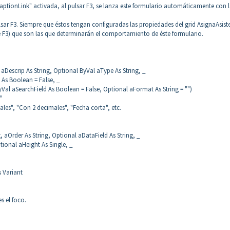
ptionLink" activada, al pulsar F3, se lanza este formulario automáticamente con l
sar F3. Siempre que éstos tengan configuradas las propiedades del grid AsignaAsist
nte F3) que son las que determinarán el comportamiento de éste formulario.
 aDescrip As String, Optional ByVal aType As String, _
 As Boolean = False, _
Val aSearchField As Boolean = False, Optional aFormat As String = "")
"
les", "Con 2 decimales", "Fecha corta", etc.
 aOrder As String, Optional aDataField As String, _
tional aHeight As Single, _
s Variant
s el foco.