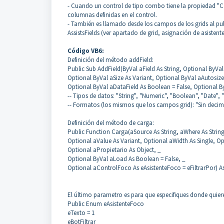
- Cuando un control de tipo combo tiene la propiedad "Ca
columnas definidas en el control.
- También es llamado desde los campos de los grids al pul
AssistsFields (ver apartado de grid, asignación de asiste
Código VB6:
Definición del método addField:
Public Sub AddField(ByVal aField As String, Optional ByVal
Optional ByVal aSize As Variant, Optional ByVal aAutosize
Optional ByVal aDataField As Boolean = False, Optional By
-- Tipos de datos: "String", "Numeric", "Boolean", "Date", "
-- Formatos (los mismos que los campos grid): "Sin decima
Definición del método de carga:
Public Function Carga(aSource As String, aWhere As String,
Optional aValue As Variant, Optional aWidth As Single, Op
Optional aPropietario As Object, _
Optional ByVal aLoad As Boolean = False, _
Optional aControlFoco As eAsistenteFoco = eFiltrarPor) A
El último parametro es para que especifiques donde quiere
Public Enum eAsistenteFoco
eTexto = 1
eBotFiltrar