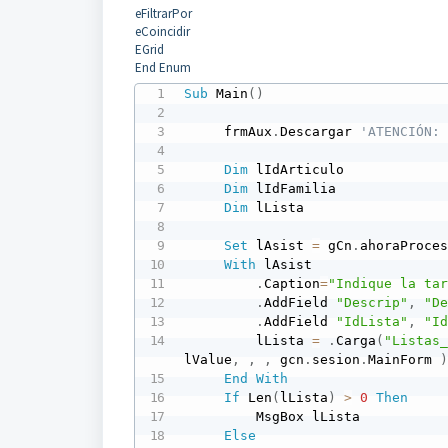
eFiltrarPor
eCoincidir
EGrid
End Enum
Sub
 Main
(
)
     frmAux
.
Descargar 
'ATENCIÓN:
Dim
 lIdArticulo

Dim
 lIdFamilia

Dim
 lLista

Set
 lAsist 
=
 gCn
.
ahoraProce
With
 lAsist 

.
Caption
=
"Indique la ta
.
AddField 
"Descrip"
,
"D
.
AddField 
"IdLista"
,
"I
         lLista 
=
.
Carga
(
"Listas
lValue
,
,
,
 gcn
.
sesion
.
MainForm 
End
With
If
 Len
(
lLista
)
>
0
Then
         MsgBox lLista

Else