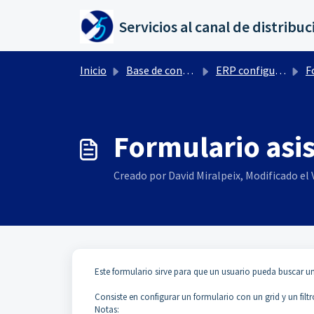
Saltar al contenido principal
Inicio
Base de conocimientos
ERP configuración por Ctrl+ F10
F
Formulario asis
Creado por David Miralpeix, Modificado el V
Este formulario sirve para que un usuario pueda buscar un
Consiste en configurar un formulario con un grid y un filtr
Notas: