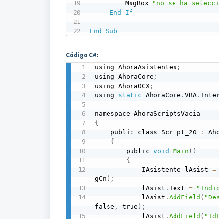
         MsgBox 
"no se ha selecc
End
If
End
Sub
Código C#:
using AhoraAsistentes
;
using AhoraCore
;
using AhoraOCX
;
using 
static
 AhoraCore
.
VBA
.
Inte
{
    public class Script_20 
:
 Ah
{
        public 
void
Main
(
)
{
            IAsistente lAsist 
=
gCn
)
;
            lAsist
.
Text 
=
"Indi
            lAsist
.
AddField
(
"De
false
,
 true
)
;
            lAsist
.
AddField
(
"Id