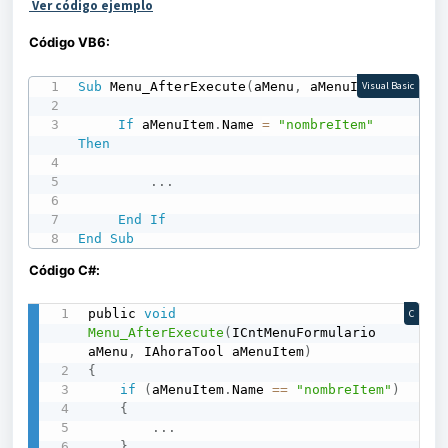
Ver código ejemplo
Código VB6:
Sub
 Menu_AfterExecute
(
aMenu
,
 aMenuItem
)
Visual Basic
If
 aMenuItem
.
Name 
=
"nombreItem"
Then
.
.
.
End
If
End
Sub
Código C#:
public 
void
C
Menu_AfterExecute
(
ICntMenuFormulario 
aMenu
,
 IAhoraTool aMenuItem
)
{
if
(
aMenuItem
.
Name 
==
"nombreItem"
)
{
.
.
.
}